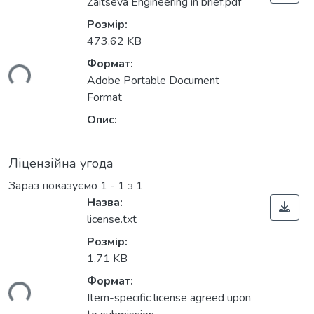
Zaitseva Engineering in brief.pdf
Розмір:
473.62 KB
Формат:
ься...
Adobe Portable Document
Format
Опис:
Ліцензійна угода
Зараз показуємо
1 - 1 з 1
Назва:
license.txt
Розмір:
1.71 KB
Формат:
ься...
Item-specific license agreed upon