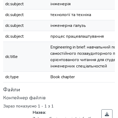
dc.subject
інженерія
dc.subject
технології та техніка
dc.subject
інженерна галузь
dc.subject
процес працевлаштування
Engineering in brief: навчальний по
самостійного позааудиторного п
dc.title
орієнтованого читання для студен
інженерних спеціальностей
dc.type
Book chapter
Файли
Контейнер файлів
Зараз показуємо
1 - 1 з 1
Назва: