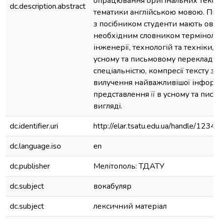
опрацювання оригінальних текст
dc.description.abstract
тематики англійською мовою. Під
з посібником студенти мають ово
необхідним словником термінолог
інженерії, технологій та техніки,
усному та письмовому перекладу т
спеціальністю, компресії тексту з
вилучення найважливішої інформа
представлення її в усному та пис
вигляді.
dc.identifier.uri
http://elar.tsatu.edu.ua/handle/12
dc.language.iso
en
dc.publisher
Мелітополь: ТДАТУ
dc.subject
вокабуляр
dc.subject
лексичний матеріал