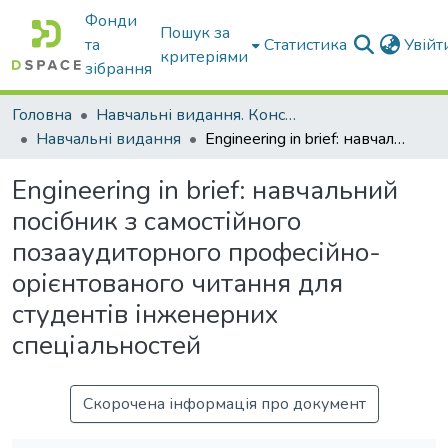
Фонди
Пошук за
та
Статистика
Увій
критеріями
зібрання
Головна
Навчальні видання. Конспекти лекцій
Навчальні видання
Engineering in brief: навчальний посібник з самостійного позааудиторного професійно-орієнтованого читання для студентів інженерних спеціальностей
Engineering in brief: навчальний
посібник з самостійного
позааудиторного професійно-
орієнтованого читання для
студентів інженерних
спеціальностей
Скорочена інформація про документ