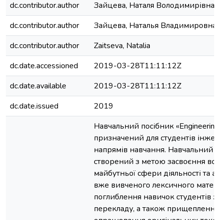
dc.contributor.author
Зайцева, Наталя Володимирівна
dc.contributor.author
Зайцева, Наталья Владимировна
dc.contributor.author
Zaitseva, Natalia
dc.date.accessioned
2019-03-28T11:11:12Z
dc.date.available
2019-03-28T11:11:12Z
dc.date.issued
2019
Навчальний посібник «Engineering i
призначений для студентів інже
напрямів навчання. Навчальний п
створений з метою засвоєння во
майбутньої сфери діяльності та ак
вже вивченого лексичного матері
поглиблення навичок студентів з 
перекладу, а також прищеплення