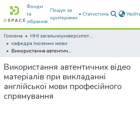
Фонди
Пошук за
та
Статистика
Увій
критеріями
зібрання
Головна
ННІ загальноуніверситетської підготовки
кафедра Іноземні мови
Використання автентичних відео матеріалів при викладанні англійської мови професійного спрямування
Використання автентичних відео
матеріалів при викладанні
англійської мови професійного
спрямування