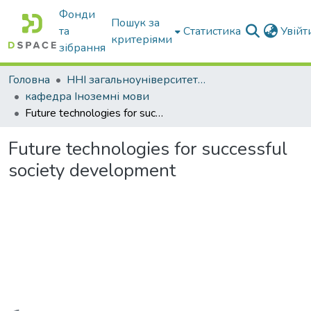
Фонди
Пошук за
та
Статистика
Увій
критеріями
зібрання
Головна
ННІ загальноуніверситетської підготовки
кафедра Іноземні мови
Future technologies for successful society development
Future technologies for successful
society development