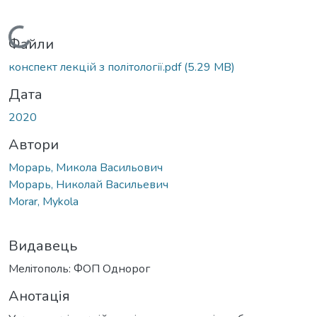
Вантажиться...
Файли
конспект лекцій з політології.pdf
(5.29 MB)
Дата
2020
Автори
Морарь, Микола Васильович
Морарь, Николай Васильевич
Morar, Mykola
Видавець
Мелiтополь: ФОП Однорог
Анотація