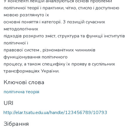
У конспектi лекцiй аналiзуються основi проблеми
полiтичної теоpiї i практики, чiтко, стисло i доступною
мовою розглянуто їx
основнi поняття i категорiї. 3 позицiй сучасних
методологiчних
пiдходiв розкрито змiст, структура та функцiї iнститутiв
полiтичної i
правової систем , рiзноманiтних чинникiв
функцiонування полiтичного
процесу, а також специфiку їх прояву в суспiльних
трансформацiях України.
Ключові слова
полiтична теорiя
URI
http://elar.tsatu.edu.ua/handle/123456789/10793
Зібрання