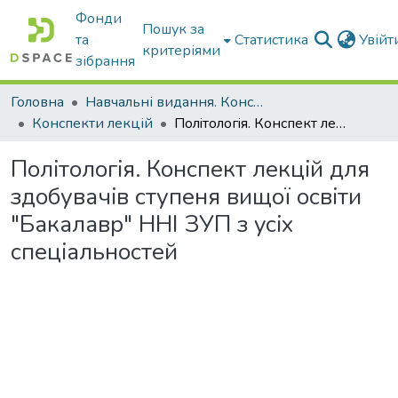
Фонди
Пошук за
та
Статистика
Увій
критеріями
зібрання
Головна
Навчальні видання. Конспекти лекцій
Конспекти лекцій
Полiтологiя. Конспект лекцiй для здобувачiв ступеня вищої освiти "Бакалавр" HHI ЗУП з ycix спецiальностей
Полiтологiя. Конспект лекцiй для
здобувачiв ступеня вищої освiти
"Бакалавр" HHI ЗУП з ycix
спецiальностей