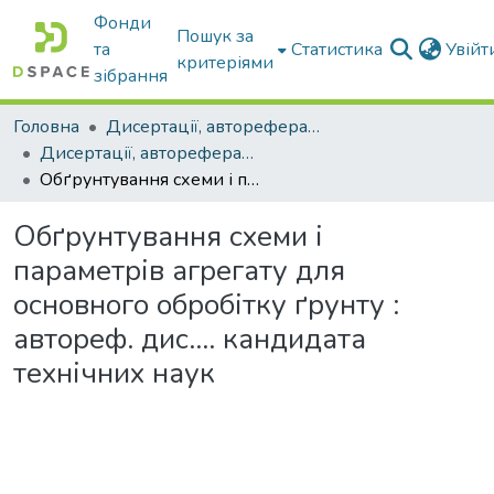
Фонди
Пошук за
та
Статистика
Увій
критеріями
зібрання
Головна
Дисертації, автореферати дисертацій
Дисертації, автореферати дисертацій
Обґрунтування схеми і параметрів агрегату для основного обробітку ґрунту : автореф. дис…. кандидата технічних наук
Обґрунтування схеми і
параметрів агрегату для
основного обробітку ґрунту :
автореф. дис…. кандидата
технічних наук