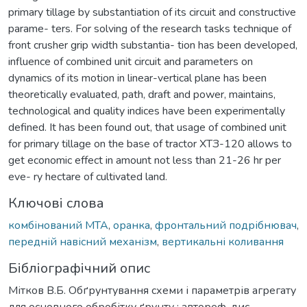
primary tillage by substantiation of its circuit and constructive
parame- ters. For solving of the research tasks technique of
front crusher grip width substantia- tion has been developed,
influence of combined unit circuit and parameters on
dynamics of its motion in linear-vertical plane has been
theoretically evaluated, path, draft and power, maintains,
technological and quality indices have been experimentally
defined. It has been found out, that usage of combined unit
for primary tillage on the base of tractor ХТЗ-120 allows to
get economic effect in amount not less than 21-26 hr per
eve- ry hectare of cultivated land.
Ключові слова
комбінований МТА
,
оранка
,
фронтальний подрібнювач
,
передній навісний механізм
,
вертикальні коливання
Бібліографічний опис
Мітков В.Б. Обґрунтування схеми і параметрів агрегату
для основного обробітку ґрунту : автореф. дис….