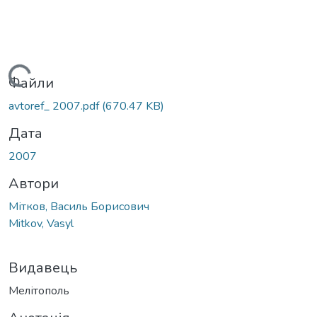
ажиться...
Файли
avtoref_ 2007.pdf
(670.47 KB)
Дата
2007
Автори
Мітков, Василь Борисович
Mitkov, Vasyl
Видавець
Мелітополь