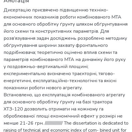
Анотація
Дисертацію присвячено підвищенню техніко-
економічних показників роботи комбінованого МТА
для основного обробітку ґрунту шляхом обґрунтування
його схеми та конструктивних параметрів. Для
розв’язування задач досліджень розроблено методику
обґрунтування ширини захвату фронтального
подрібнювача; теоретично оцінено вплив схеми та
параметрів комбінованого МТА на динаміку його руху
у поздовжньо-вертикальній площині;
експериментально визначено траєкторні, тягово-
енергетичні, експлуатаційно-технологічні та якісні
показники роботи нового агрегату.
Встановлено, що експлуатація комбінованого агрегату
для основного обробітку ґрунту на базі трактора
ХТЗ-120 дозволить отримати на кожному га
оброблюваної площі економічний ефект у розмірі не
менше 21-26 грн. /////////////// The dissertation is dedicated to
raising of technical and economic index of com- bined unit for