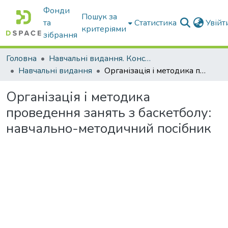
Фонди
Пошук за
та
Статистика
Увій
критеріями
зібрання
Головна
Навчальні видання. Конспекти лекцій
Навчальні видання
Організація і методика проведення занять з баскетболу: навчально-методичний посібник
Організація і методика
проведення занять з баскетболу:
навчально-методичний посібник