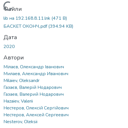
Вантажиться...
Файли
lib на 192.168.8.11.lnk
(471 B)
БАСКЕТ ОКОНЧ,.pdf
(394.94 KB)
Дата
2020
Автори
Мілаєв, Олександр Іванович
Милаев, Александр Иванович
Milaiev, Oleksandr
Газаєв, Валерій Нодарович
Газаев, Валерий Нодарович
Hazaiev, Valerii
Нестеров, Олексій Сергійович
Нестеров, Алексей Сергеевич
Nesterov, Oleksii