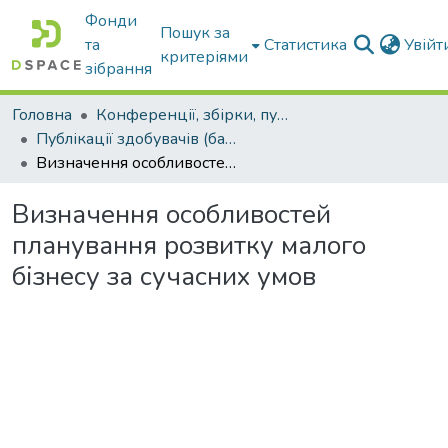
Фонди
Пошук за
та
Статистика
Увій
критеріями
зібрання
Головна
Конференції, збірки, публікації молодих вчених і здобувачів : магістрів, бакалаврів, аспірантів.
Публікації здобувачів (бакалаврів. магістрів, аспірантів)
Визначення особливостей планування розвитку малого бізнесу за сучасних умов
Визначення особливостей
планування розвитку малого
бізнесу за сучасних умов