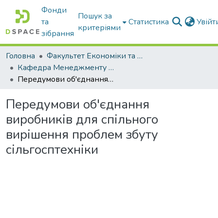
Фонди
Пошук за
та
Статистика
Увій
критеріями
зібрання
Головна
Факультет Економіки та бізнесу
Кафедра Менеджменту та публічного адміністрування
Передумови об'єднання виробників для спільного вирішення проблем збуту сільгосптехніки
Передумови об'єднання
виробників для спільного
вирішення проблем збуту
сільгосптехніки