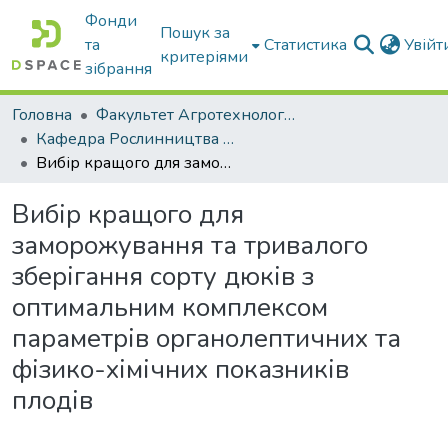
Фонди
Пошук за
та
Статистика
Увій
критеріями
зібрання
Головна
Факультет Агротехнологій та екології
Кафедра Рослинництва та садівництва ім. професора В.В. Калитки
Вибір кращого для заморожування та тривалого зберігання сорту дюків з оптимальним комплексом параметрів органолептичних та фізико-хімічних показників плодів
Вибір кращого для
заморожування та тривалого
зберігання сорту дюків з
оптимальним комплексом
параметрів органолептичних та
фізико-хімічних показників
плодів