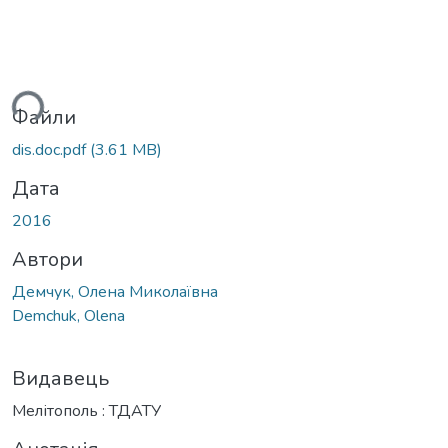
ься...
Файли
dis.doc.pdf
(3.61 MB)
Дата
2016
Автори
Демчук, Олена Миколаївна
Demchuk, Olena
Видавець
Мелітополь : ТДАТУ