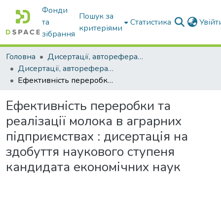
Фонди
Пошук за
та
Статистика
Увій
критеріями
зібрання
Головна
Дисертації, автореферати дисертацій
Дисертації, автореферати дисертацій
Ефективність переробки та реалізації молока в аграрних підприємствах : дисертація на здобуття наукового ступеня кандидата економічних наук
Ефективність переробки та
реалізації молока в аграрних
підприємствах : дисертація на
здобуття наукового ступеня
кандидата економічних наук