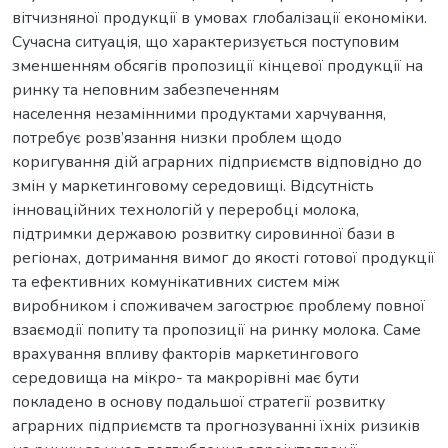
вітчизняної продукції в умовах глобалізації економіки.
Сучасна ситуація, що характеризується поступовим
зменшенням обсягів пропозиції кінцевої продукції на
ринку та неповним забезпеченням
населення незамінними продуктами харчування,
потребує розв’язання низки проблем щодо
коригування дій аграрних підприємств відповідно до
змін у маркетинговому середовищі. Відсутність
інноваційних технологій у переробці молока,
підтримки державою розвитку сировинної бази в
регіонах, дотримання вимог до якості готової продукції
та ефективних комунікативних систем між
виробником і споживачем загострює проблему повної
взаємодії попиту та пропозиції на ринку молока. Саме
врахування впливу факторів маркетингового
середовища на мікро- та макрорівні має бути
покладено в основу подальшої стратегії розвитку
аграрних підприємств та прогнозуванні їхніх ризиків