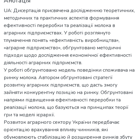
Анотація
UA: Дисертація присвячена дослідженню теоретичних,
методичних та практичних аспектів формування
ефективності переробки та реалізації молока в
аграрних підприємствах. У роботі розглянуто
тлумачення понять «ефективність виробництва»,
«аграрне підприємство», обґрунтовано методичні
підходи щодо дослідження економічної ефективності
діяльності аграрних підприємств.
У роботі обґрунтовано модель поведінки споживача на
ринку молока. Автором обґрунтовані стратегії
розвитку аграрних підприємств, що дасть змогу
зайняти конкурентну позицію на ринку. Обґрунтовані
напрями підвищення ефективності переробки та
реалізації молока, що базуються на принципах теорії
гри та моделі ієрархії.
Розвиток аграрного сектору України передбачає
орієнтацію врахування впливу чинників, які
обумовлюють стабілізацію й розширення ринків збуту