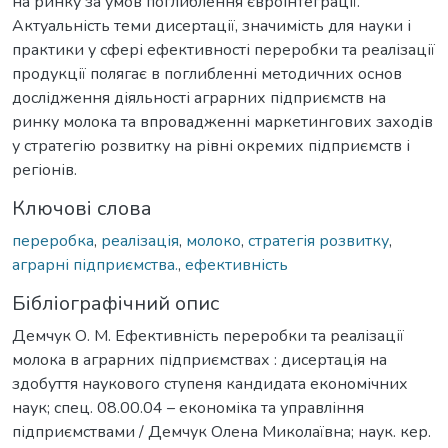
на ринку за умов поглиблення євроінтеграції.
Актуальність теми дисертації, значимість для науки і
практики у сфері ефективності переробки та реалізації
продукції полягає в поглибленні методичних основ
дослідження діяльності аграрних підприємств на
ринку молока та впровадженні маркетингових заходів
у стратегію розвитку на рівні окремих підприємств і
регіонів.
Ключові слова
переробка
,
реалізація
,
молоко
,
стратегія розвитку
,
аграрні підприємства.
,
ефективність
Бібліографічний опис
Демчук О. М. Ефективність переробки та реалізації
молока в аграрних підприємствах : дисертація на
здобуття наукового ступеня кандидата економічних
наук; спец. 08.00.04 – економіка та управління
підприємствами / Демчук Олена Миколаївна; наук. кер.