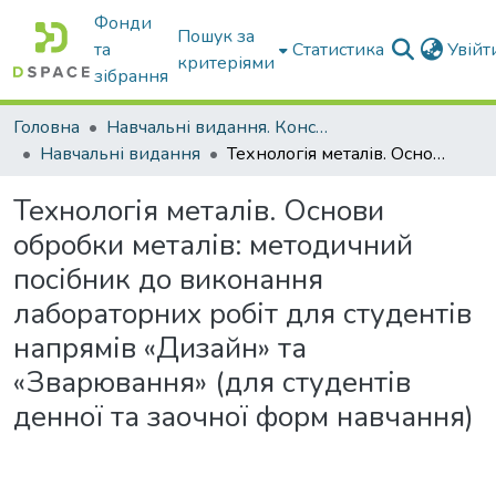
Фонди
Пошук за
та
Статистика
Увій
критеріями
зібрання
Головна
Навчальні видання. Конспекти лекцій
Навчальні видання
Технологія металів. Основи обробки металів: методичний посібник до виконання лабораторних робіт для студентів напрямів «Дизайн» та «Зварювання» (для студентів денної та заочної форм навчання)
Технологія металів. Основи
обробки металів: методичний
посібник до виконання
лабораторних робіт для студентів
напрямів «Дизайн» та
«Зварювання» (для студентів
денної та заочної форм навчання)