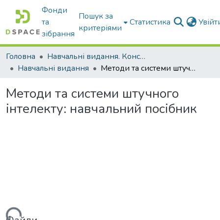
Фонди
Пошук за
та
Статистика
Увій
критеріями
зібрання
Головна
Навчальні видання. Конспекти лекцій
Навчальні видання
Методи та системи штучного інтелекту: навчальний посібник
Методи та системи штучного
інтелекту: навчальний посібник