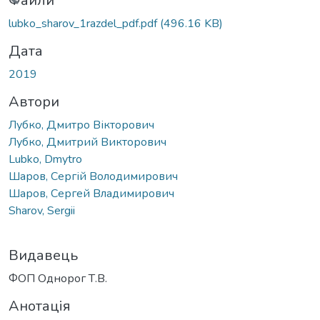
житься...
Файли
lubko_sharov_1razdel_pdf.pdf
(496.16 KB)
Дата
2019
Автори
Лубко, Дмитро Вікторович
Лубко, Дмитрий Викторович
Lubko, Dmytro
Шаров, Сергій Володимирович
Шаров, Сергей Владимирович
Sharov, Sergii
Видавець
ФОП Однорог Т.В.
Анотація