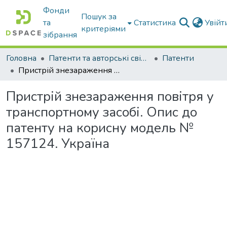
Фонди
Пошук за
та
Статистика
Увій
критеріями
зібрання
Головна
Патенти та авторські свідоцтва
Патенти
Пристрій знезараження повітря у транспортному засобі. Опис до патенту на корисну модель № 157124. Україна
Пристрій знезараження повітря у
транспортному засобі. Опис до
патенту на корисну модель №
157124. Україна