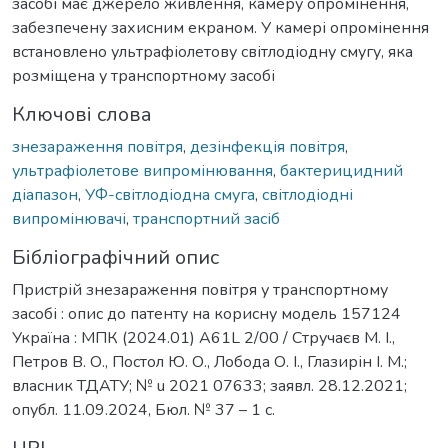
засобі має джерело живлення, камеру опромінення,
забезпечену захисним екраном. У камері опромінення
встановлено ультрафіолетову світлодіодну смугу, яка
розміщена у транспортному засобі
Ключові слова
знезараження повітря
,
дезінфекція повітря
,
ультрафіолетове випромінювання
,
бактерицидний
діапазон
,
УФ-світлодіодна смуга
,
світлодіодні
випромінювачі
,
транспортний засіб
Бібліографічний опис
Пристрій знезараження повітря у транспортному
засобі : опис до патенту на корисну модель 157124
Україна : МПК (2024.01) A61L 2/00 / Стручаєв М. І.,
Петров В. О., Постол Ю. О., Лобода О. І., Глазирін І. М.;
власник ТДАТУ; № u 2021 07633; заявл. 28.12.2021;
опубл. 11.09.2024, Бюл. № 37 – 1 с.