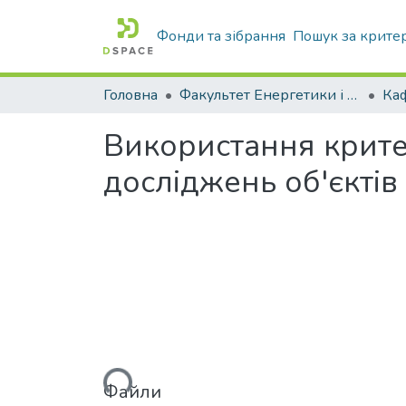
Фонди та зібрання
Пошук за крите
Головна
Факультет Енергетики і комп'ютерних технологій
Використання крите
досліджень об'єктів 
Вантажиться...
Файли