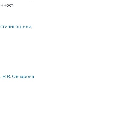
нності
истичні оцінки
,
. В.В. Овчарова