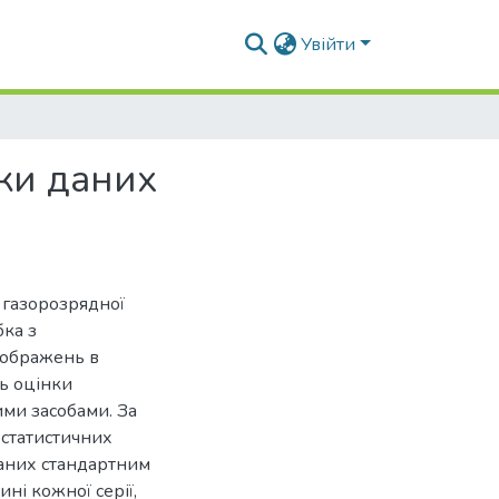
Увійти
ки даних
 газорозрядної
бка з
зображень в
ь оцінки
ми засобами. За
 статистичних
даних стандартним
ні кожної серії,