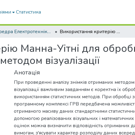
ріями
Статистика
Кафедра Електротехніки і електромеханіки ім. проф. В.В. Овчарова
Використання критерію Манна-Уітні для обробки даних досліджень об'єктів методом візуалізації
рію Манна-Уітні для оброб
методом візуалізації
Анотація
При проведенні аналізу знімків отриманих методом
візуалізації важливим завданням є коректна їх обро
використанням статистичних методів. При обробці 
програмному комплексі ГРВ передбачена можливіст
отриманого масиву даних стандартними статистични
допомогою реалізованих візуальних і математичних
оцінок можна визначити відповідність отриманих 
вимогам, з'ясувати характер розподілу даних всереди