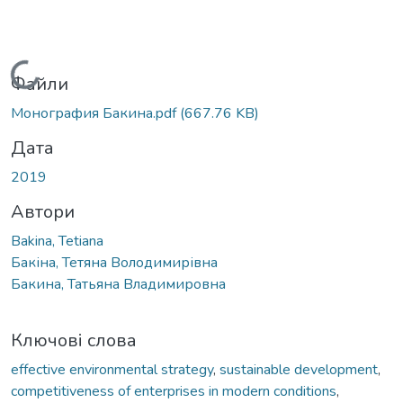
Вантажиться...
Файли
Монография Бакина.pdf
(667.76 KB)
Дата
2019
Автори
Bakina, Tetiana
Бакіна, Тетяна Володимирівна
Бакина, Татьяна Владимировна
Ключові слова
effective environmental strategy
,
sustainable development
,
competitiveness of enterprises in modern conditions
,