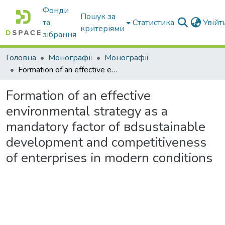
Фонди
Пошук за
та
Статистика
Увій
критеріями
зібрання
Головна
Монографії
Монографії
Formation of an effective environmental strategy as a mandatory factor of вdsustainable development and competitiveness of enterprises in modern conditions
Formation of an effective
environmental strategy as a
mandatory factor of вdsustainable
development and competitiveness
of enterprises in modern conditions