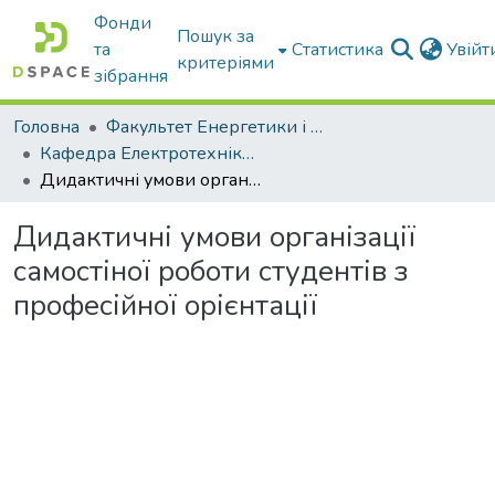
Фонди
Пошук за
та
Статистика
Увій
критеріями
зібрання
Головна
Факультет Енергетики і комп'ютерних технологій
Кафедра Електротехніки і електромеханіки ім. проф. В.В. Овчарова
Дидактичні умови організації самостіної роботи студентів з професійної орієнтації
Дидактичні умови організації
самостіної роботи студентів з
професійної орієнтації