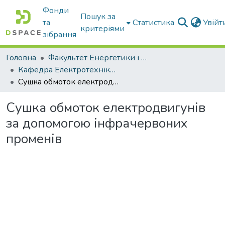
Фонди
Пошук за
та
Статистика
Увій
критеріями
зібрання
Головна
Факультет Енергетики і комп'ютерних технологій
Кафедра Електротехніки і електромеханіки ім. проф. В.В. Овчарова
Сушка обмоток електродвигунів за допомогою інфрачервоних променів
Сушка обмоток електродвигунів
за допомогою інфрачервоних
променів