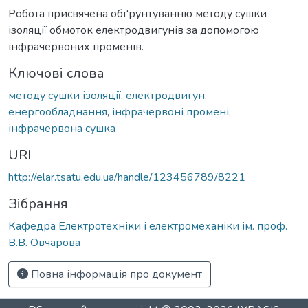
Робота присвячена обґрунтуванню методу сушки
ізоляції обмоток електродвигунів за допомогою
інфрачервоних променів.
Ключові слова
методу сушки ізоляції
,
електродвигун
,
енергообладнання
,
інфрачервоні промені
,
інфрачервона сушка
URI
http://elar.tsatu.edu.ua/handle/123456789/8221
Зібрання
Кафедра Електротехніки і електромеханіки ім. проф.
В.В. Овчарова
Повна інформація про документ