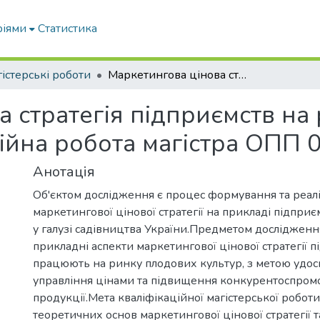
ріями
Статистика
істерські роботи
Маркетингова цінова стратегія підприємств на ринку плодових культур»: кваліфікаційна робота магістра ОПП 075 «Маркетинг»
а стратегія підприємств на
ційна робота магістра ОПП 
Анотація
Об'єктом дослідження є процес формування та реалі
маркетингової цінової стратегії на прикладі підприє
у галузі садівництва України.Предметом дослідженн
прикладні аспекти маркетингової цінової стратегії п
працюють на ринку плодових культур, з метою удо
управління цінами та підвищення конкурентоспром
продукції.Мета кваліфікаційної магістерської роботи
теоретичних основ маркетингової цінової стратегії 