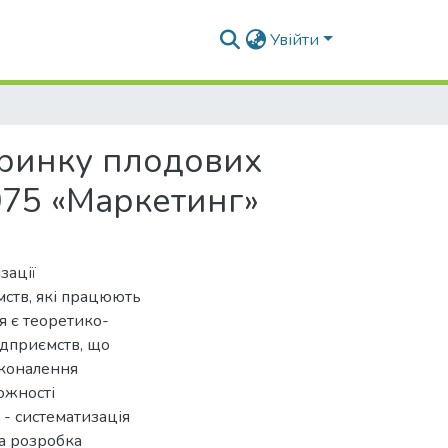
Увійти
 ринку плодових
075 «Маркетинг»
зації
мств, які працюють
я є теоретико-
ідприємств, що
сконалення
ожності
 - систематизація
та розробка