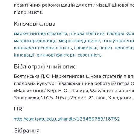
практичних рекомендацій для оптимізації цінової п
підприємств.
Ключові слова
маркетингова стратегія
,
цінова політика
,
плодові кул
макросередовище
,
мікросередовище
,
ціноутворенн
конкурентоспроможність
,
споживачі
,
попит
,
пропози
інновації
,
ринкові фактори
,
сезонність
Бібліографічний опис
Болтянська Л. О. Маркетингова цінова стратегія під
плодових культур»: кваліфікаційна робота магістра
«Маркетинг» / Кер. Н. О. Шквиря; Факультет економік
Запоріжжя, 2025. 105 с., 29 рис., 21 табл., 3 додатки.
URI
http://elar.tsatu.edu.ua/handle/123456789/18752
Зібрання