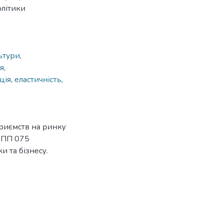
олітики
ьтури
,
я
,
ція
,
еластичність
,
приємств на ринку
 ОПП 075
и та бізнесу.