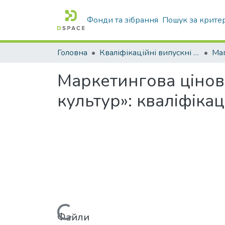
Фонди та зібрання
Пошук за крите
Головна
Кваліфікаційні випускні роботи бакалаврів і магістрів
Маг
Маркетингова цінов
культур»: кваліфіка
Файли