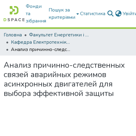
Фонди
Пошук за
та
Статистика
Увій
критеріями
зібрання
Головна
Факультет Енергетики і комп'ютерних технологій
Кафедра Електротехніки і електромеханіки ім. проф. В.В. Овчарова
Анализ причинно-следственных связей аварийных режимов асинхронных двигателей для выбора эффективной защиты
Анализ причинно-следственных
связей аварийных режимов
асинхронных двигателей для
выбора эффективной защиты