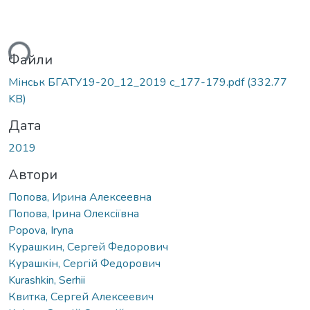
ться...
Файли
Мінськ БГАТУ19-20_12_2019 с_177-179.pdf
(332.77
KB)
Дата
2019
Автори
Попова, Ирина Алексеевна
Попова, Ірина Олексіївна
Popova, Iryna
Курашкин, Сергей Федорович
Курашкін, Сергій Федорович
Kurashkin, Serhii
Квитка, Сергей Алексеевич