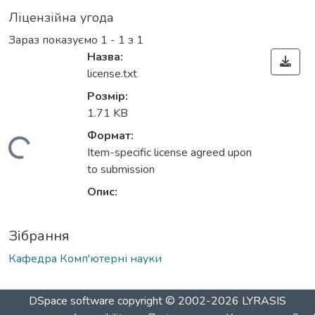
Ліцензійна угода
Зараз показуємо
1 - 1 з 1
Назва:
license.txt
Розмір:
1.71 KB
Формат:
Вантажиться...
Item-specific license agreed upon
to submission
Опис:
Зібрання
Кафедра Комп'ютерні науки
DSpace software
copyright © 2002-2026
LYRASIS