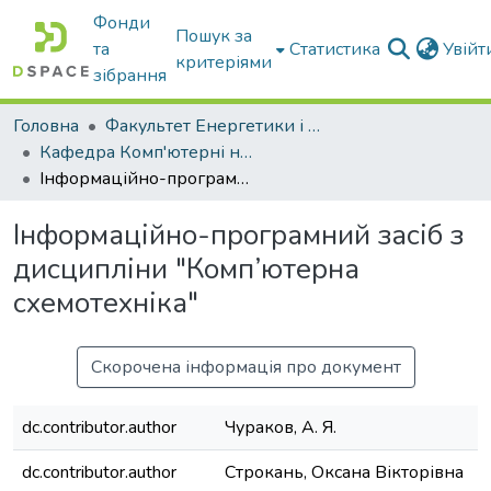
Фонди
Пошук за
та
Статистика
Увій
критеріями
зібрання
Головна
Факультет Енергетики і комп'ютерних технологій
Кафедра Комп'ютерні науки
Інформаційно-програмний засіб з дисципліни "Комп’ютерна схемотехніка"
Інформаційно-програмний засіб з
дисципліни "Комп’ютерна
схемотехніка"
Скорочена інформація про документ
dc.contributor.author
Чураков, А. Я.
dc.contributor.author
Строкань, Оксана Вікторівна