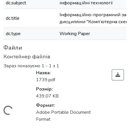
dc.subject
інформаційні технології
Інформаційно-програмний засі
dc.title
дисципліни "Комп’ютерна схемо
dc.type
Working Paper
Файли
Контейнер файлів
Зараз показуємо
1 - 1 з 1
Назва:
1739.pdf
Розмір:
439.07 KB
Формат:
Вантажиться...
Adobe Portable Document
Format