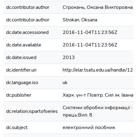
dc.contributor.author
Строкань, Оксана Викторовна
dc.contributor.author
Strokan, Oksana
dc.date.accessioned
2016-11-04T11:23:56Z
dc.date.available
2016-11-04T11:23:56Z
dc.date.issued
2013
dc.identifier.uri
http://elar.tsatu.edu.ua/handle/
dc.language.iso
uk
dc.publisher
Харк. ун-т Повітр. Сил ім. Іван
Системи обробки інформації : зб
dc.relation.ispartofseries
праць;Вип. 8
dc.subject
електронний посібник