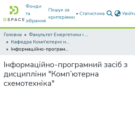
Фонди
Пошук за
та
Статистика
Увій
критеріями
зібрання
Головна
Факультет Енергетики і комп'ютерних технологій
Кафедра Комп'ютерні науки
Інформаційно-програмний засіб з дисципліни "Комп’ютерна схемотехніка"
Інформаційно-програмний засіб з
дисципліни "Комп’ютерна
схемотехніка"