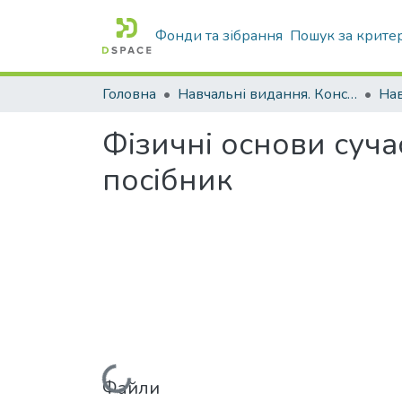
Фонди та зібрання
Пошук за крите
Головна
Навчальні видання. Конспекти лекцій
Нав
Фізичні основи суча
посібник
Файли