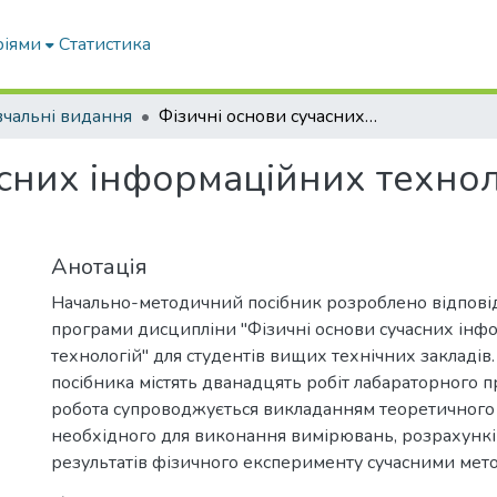
ріями
Статистика
чальні видання
Фізичні основи сучасних інформаційних технологій: нач.-метод. посібник
сних інформаційних техноло
Анотація
Начально-методичний посібник розроблено відповід
програми дисципліни "Фізичні основи сучасних ін
технологій" для студентів вищих технічних закладів
посібника містять дванадцять робіт лабараторного 
робота супроводжується викладанням теоретичного 
необхідного для виконання вимірювань, розрахункі
результатів фізичного експерименту сучасними мет