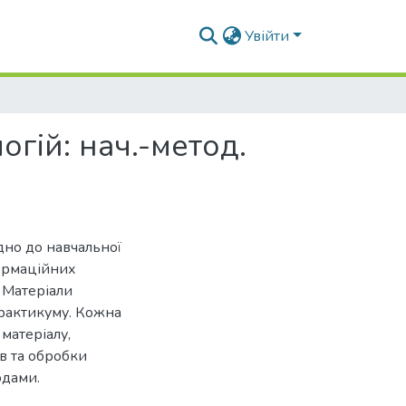
Увійти
гій: нач.-метод.
но до навчальної
формаційних
. Матеріали
практикуму. Кожна
матеріалу,
в та обробки
одами.