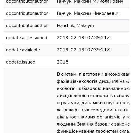
dc.contributor.author
Ганчук, Максим Миколайович
dc.contributor.author
Ганчук, Максим Николаевич
dc.contributor.author
Hanchuk, Maksym
dc.date.accessioned
2019-02-19T07:39:21Z
dc.date.available
2019-02-19T07:39:21Z
dc.date.issued
2018
В системі підготовки висококвал
фахівців-екологів дисципліна «
екологія» є базовою навчальною
дисципліною і становить основу з
структури, динаміки і функціону
ландшафтів як середовища життя
діяльності живих організмів, у то
людини. Знання базових законом
функціонування геосистем склад