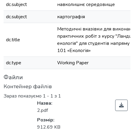
dc.subject
навколишнє середовище
dc.subject
картографія
Методичні вказівки для виконан
практичних робіт з курсу "Ландш
dc.title
екологія" для студентів напряму 
101 «Екологія»
dc.type
Working Paper
Файли
Контейнер файлів
Зараз показуємо
1 - 1 з 1
Назва:
2.pdf
Розмір:
912.69 KB