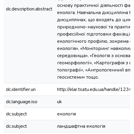
основу практичної діяльності фах
dc.description.abstract
еколога. Навчальна дисципліна ба
дисциплінах, що входять до цикл
природничо-наукової та практичн
професійної підготовки фахівців
екологічного профілю, зокрема «
екологія», «Моніторинг навколиш
середовища», «Геологія з основа
геоморфології», «Картографія з 
топографії», «Антропогенний впл
геосистеми» тощо.
dc.identifier.uri
http://elar.tsatu.edu.ua/handle/12
dc.language.iso
uk
dc.subject
екологія
dc.subject
ландшафтна екологія