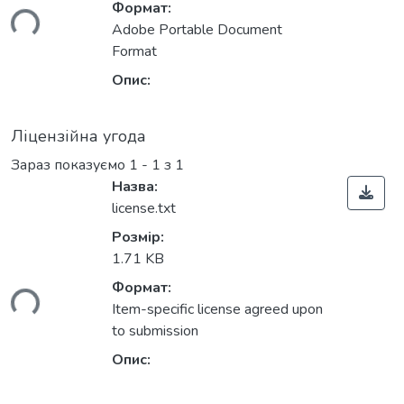
Формат:
ься...
Adobe Portable Document
Format
Опис:
Ліцензійна угода
Зараз показуємо
1 - 1 з 1
Назва:
license.txt
Розмір:
1.71 KB
Формат:
ься...
Item-specific license agreed upon
to submission
Опис: