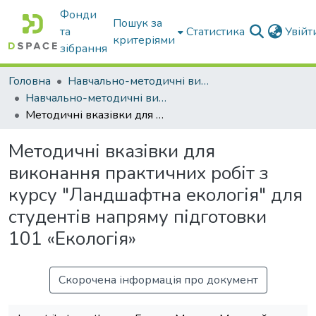
Фонди
Пошук за
та
Статистика
Увій
критеріями
зібрання
Головна
Навчально-методичні видання
Навчально-методичні видання
Методичні вказівки для виконання практичних робіт з курсу "Ландшафтна екологія" для студентів напряму підготовки 101 «Екологія»
Методичні вказівки для
виконання практичних робіт з
курсу "Ландшафтна екологія" для
студентів напряму підготовки
101 «Екологія»
Скорочена інформація про документ