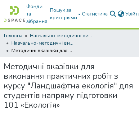
Фонди
Пошук за
та
Статистика
Увій
критеріями
зібрання
Головна
Навчально-методичні видання
Навчально-методичні видання
Методичні вказівки для виконання практичних робіт з курсу "Ландшафтна екологія" для студентів напряму підготовки 101 «Екологія»
Методичні вказівки для
виконання практичних робіт з
курсу "Ландшафтна екологія" для
студентів напряму підготовки
101 «Екологія»