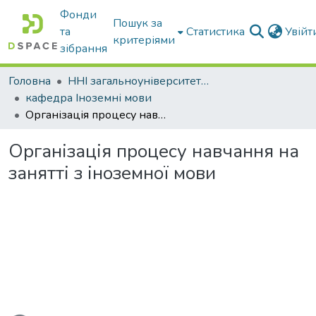
Фонди
Пошук за
та
Статистика
Увій
критеріями
зібрання
Головна
ННІ загальноуніверситетської підготовки
кафедра Іноземні мови
Організація процесу навчання на занятті з іноземної мови
Організація процесу навчання на
занятті з іноземної мови