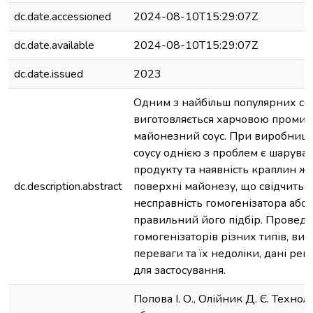
dc.date.accessioned
2024-08-10T15:29:07Z
dc.date.available
2024-08-10T15:29:07Z
dc.date.issued
2023
Одним з найбільш популярних соу
виготовляється харчовою промисл
майонезний соус. При виробницт
соусу однією з проблем є шаруват
продукту та наявність краплин ж
dc.description.abstract
поверхні майонезу, що свідчить 
несправність гомогенізатора або 
правильний його підбір. Проведе
гомогенізаторів різних типів, вия
переваги та їх недоліки, дані рек
для застосування.
Попова І. О., Олійник Д. Є. Технол