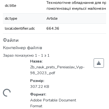
Технологічне обладнання для пр
dc.title
гомогенізації емульсії майонезног
dc.type
Article
local.identifier.udc
664.36
Файли
Контейнер файлів
Зараз показуємо
1 - 1 з 1
Назва:
Zb_nauk_prats_Pereiaslav_Vyp-
98_2023_.pdf
Розмір:
307.22 KB
ажиться...
Формат:
Adobe Portable Document
Format