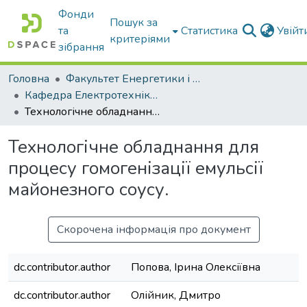
Фонди
Пошук за
та
Статистика
Увій
критеріями
зібрання
Головна
Факультет Енергетики і комп'ютерних технологій
Кафедра Електротехніки і електромеханіки ім. проф. В.В. Овчарова
Технологічне обладнання для процесу гомогенізації емульсії майонезного соусу.
Технологічне обладнання для
процесу гомогенізації емульсії
майонезного соусу.
Скорочена інформація про документ
dc.contributor.author
Попова, Ірина Олексіївна
dc.contributor.author
Олійник, Дмитро