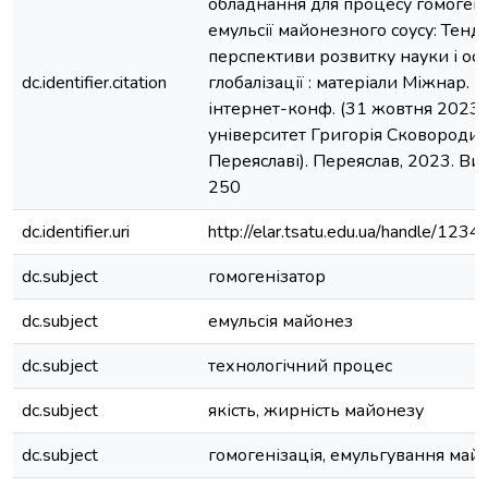
обладнання для процесу гомогені
емульсії майонезного соусу: Тенде
перспективи розвитку науки і осв
dc.identifier.citation
глобалізації : матеріали Міжнар. н
інтернет-конф. (31 жовтня 2023 р
університет Григорія Сковороди 
Переяславі). Переяслав, 2023. Вип
250
dc.identifier.uri
http://elar.tsatu.edu.ua/handle/12
dc.subject
гомогенізатор
dc.subject
емульсія майонез
dc.subject
технологічний процес
dc.subject
якість, жирність майонезу
dc.subject
гомогенізація, емульгування май