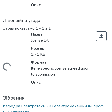
Опис:
Ліцензійна угода
Зараз показуємо
1 - 1 з 1
Назва:
license.txt
Розмір:
1.71 KB
Формат:
ажиться...
Item-specific license agreed upon
to submission
Опис:
Зібрання
Кафедра Електротехніки і електромеханіки ім. проф.