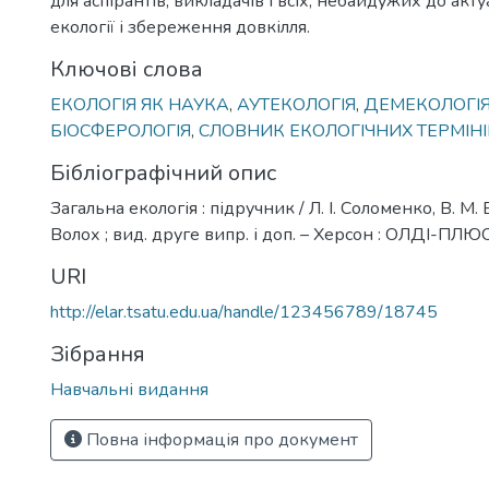
для аспірантів, викладачів і всіх, небайдужих до акт
екології і збереження довкілля.
Ключові слова
ЕКОЛОГІЯ ЯК НАУКА
,
АУТЕКОЛОГІЯ
,
ДЕМЕКОЛОГІ
БІОСФЕРОЛОГІЯ
,
СЛОВНИК ЕКОЛОГІЧНИХ ТЕРМІНІ
Бібліографічний опис
Загальна екологія : підручник / Л. І. Соломенко, В. М.
Волох ; вид. друге випр. і доп. – Херсон : ОЛДІ-ПЛЮС,
URI
http://elar.tsatu.edu.ua/handle/123456789/18745
Зібрання
Навчальні видання
Повна інформація про документ