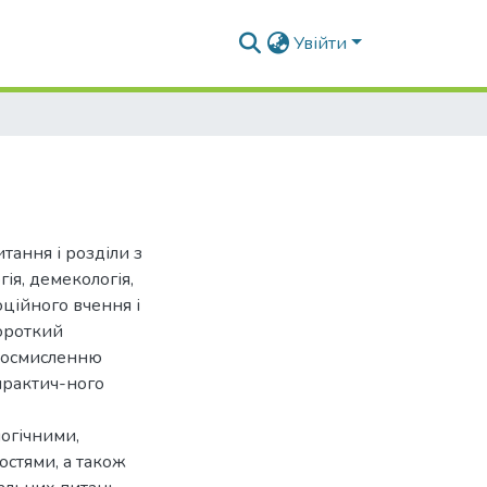
Увійти
тання і розділи з
ія, демекологія,
юційного вчення і
короткий
у осмисленню
практич-ного
логічними,
остями, а також