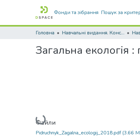
Фонди та зібрання
Пошук за крите
Головна
Навчальні видання. Конспекти лекцій
Нав
Загальна екологія :
Вантажиться...
Файли
Pidruchnyk_Zagalna_ecologij_2018.pdf
(3.66 M