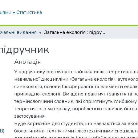
ріями
Статистика
чальні видання
Загальна екологія : підручник
 підручник
Анотація
У підручнику розглянуто найважливіші теоретичні пи
навчальної дисципліни «Загальна екологія»: аутеколог
синекологія, основи біосферології та елементи евол
прикладної екології. Вміщено практичні заняття та 
термінологічний словник, які сприятимуть глибшом
теоретичного матеріалу, виробленню навичок його 
застосування.
Буде корисним для студентів, що навчаються за еко
B)
біологічними, технічними і лісотехнічними спеціальн