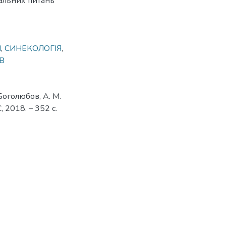
уальних питань
Я
,
СИНЕКОЛОГІЯ
,
В
 Боголюбов, А. М.
 2018. – 352 с.