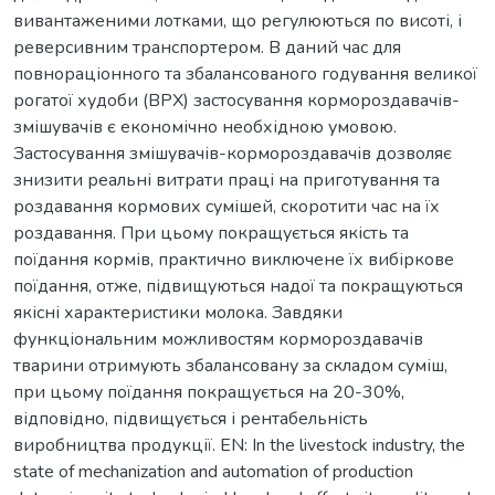
вивантаженими лотками, що регулюються по висоті, і
реверсивним транспортером. В даний час для
повнораціонного та збалансованого годування великої
рогатої худоби (ВРХ) застосування кормороздавачів-
змішувачів є економічно необхідною умовою.
Застосування змішувачів-кормороздавачів дозволяє
знизити реальні витрати праці на приготування та
роздавання кормових сумішей, скоротити час на їх
роздавання. При цьому покращується якість та
поїдання кормів, практично виключене їх вибіркове
поїдання, отже, підвищуються надої та покращуються
якісні характеристики молока. Завдяки
функціональним можливостям кормороздавачів
тварини отримують збалансовану за складом суміш,
при цьому поїдання покращується на 20-30%,
відповідно, підвищується і рентабельність
виробництва продукції. EN: In the livestock industry, the
state of mechanization and automation of production