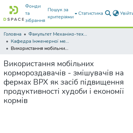
Фонди
Пошук за
та
Статистика
Увій
критеріями
зібрання
Головна
Факультет Механіко-технологічний
Кафедра Інженерної механіки та комп'ютерного проектування
Використання мобільних кормороздавачів - змішувачів на фермах ВРХ як засіб підвищення продуктивності худоби і економії кормів
Використання мобільних
кормороздавачів - змішувачів на
фермах ВРХ як засіб підвищення
продуктивності худоби і економії
кормів