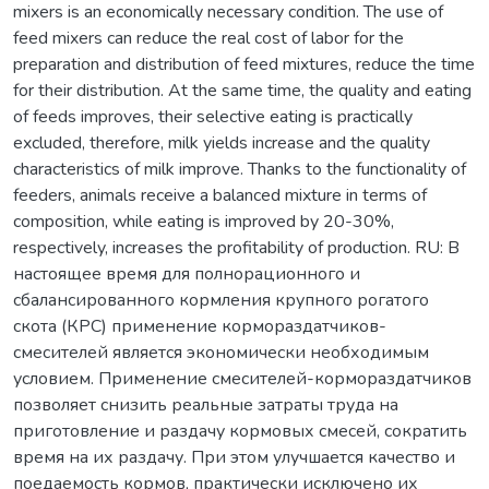
mixers is an economically necessary condition. The use of
feed mixers can reduce the real cost of labor for the
preparation and distribution of feed mixtures, reduce the time
for their distribution. At the same time, the quality and eating
of feeds improves, their selective eating is practically
excluded, therefore, milk yields increase and the quality
characteristics of milk improve. Thanks to the functionality of
feeders, animals receive a balanced mixture in terms of
composition, while eating is improved by 20-30%,
respectively, increases the profitability of production. RU: В
настоящее время для полнорационного и
сбалансированного кормления крупного рогатого
скота (КРС) применение кормораздатчиков-
смесителей является экономически необходимым
условием. Применение смесителей-кормораздатчиков
позволяет снизить реальные затраты труда на
приготовление и раздачу кормовых смесей, сократить
время на их раздачу. При этом улучшается качество и
поедаемость кормов, практически исключено их