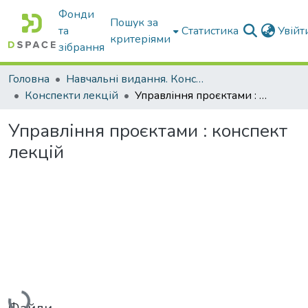
Фонди
Пошук за
та
Статистика
Увій
критеріями
зібрання
Головна
Навчальні видання. Конспекти лекцій
Конспекти лекцій
Управління проєктами : конспект лекцій
Управління проєктами : конспект
лекцій
Вантажиться...