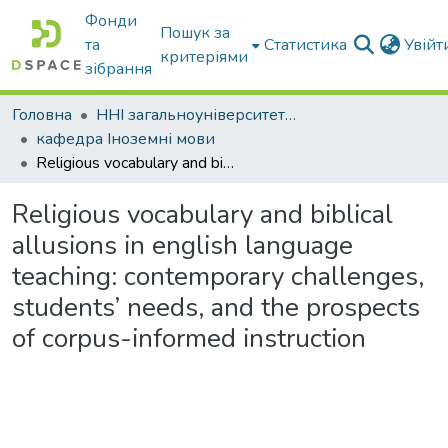
Фонди
Пошук за
та
Статистика
Увій
критеріями
зібрання
Головна
ННІ загальноуніверситетської підготовки
кафедра Іноземні мови
Religious vocabulary and biblical allusions in english language teaching: contemporary challenges, students’ needs, and the prospects of corpus-informed instruction
Religious vocabulary and biblical
allusions in english language
teaching: contemporary challenges,
students’ needs, and the prospects
of corpus-informed instruction