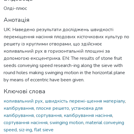
Олді-плюс
Анотація
UK: Наведено результати досліджень швидкості
переміщення насіння плодових кісточкових культур по
решету із круглими отворами, що здійснює
коливальний рух в горизонтальній площині за
допомогою ексцентрика. EN: The results of stone fruit
seeds conveying speed research-ing along the sieve with
round holes making swinging motion in the horizontal plane
by means of eccentric have been given.
Ключові слова
коливальний рух
,
швидкість перемі-щення матеріалу
,
калібрування
,
плоске решето
,
установка для
калібрування
,
сортування
,
калібрування насіння
,
сортування насіння
,
swinging motion
,
material conveying
speed
,
siz-ing
,
flat sieve