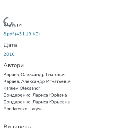
Вантажиться...
Файли
8.pdf
(431.19 KB)
Дата
2016
Автори
Караєв, Олександр Гнатович
Караев, Александр Игнатьевич
Karaiev, Oleksandr
Бондаренко, Лариса Юріївна
Бондаренко, Лариса Юрьевна
Bondarenko, Larysa
Видавець