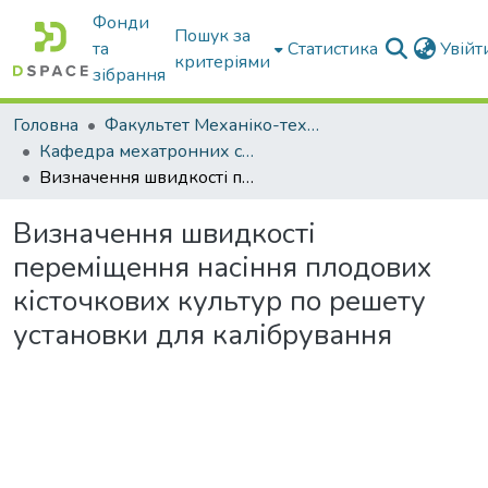
Фонди
Пошук за
та
Статистика
Увій
критеріями
зібрання
Головна
Факультет Механіко-технологічний
Кафедра мехатронних систем тракторів та сільскогосподарських машин
Визначення швидкості переміщення насіння плодових кісточкових культур по решету установки для калібрування
Визначення швидкості
переміщення насіння плодових
кісточкових культур по решету
установки для калібрування