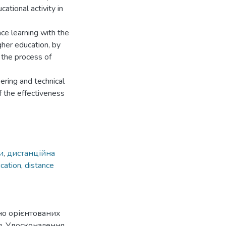
ational activity in
ce learning with the
igher education, by
 the process of
ering and technical
f the effectiveness
и
,
дистанційна
ucation
,
distance
чно орієнтованих
я. Удосконалення