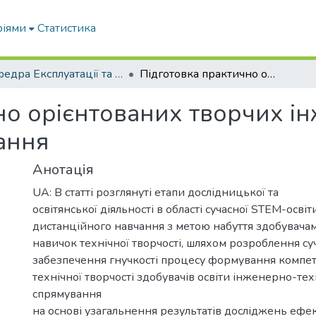
ріями
Статистика
Кафедра Експлуатації та технічного сервісу машин
Підготовка практично орієнтованих творчих інженерів в умовах дистанційного навчання
но орієнтованих творчих ін
ання
Анотація
UA: В статті розглянуті етапи дослідницької та
освітянської діяльності в області сучасної STEM-освіт
дистанційного навчання з метою набуття здобувачам
навичок технічної творчості, шляхом розроблення су
забезпечення гнучкості процесу формування компе
технічної творчості здобувачів освіти інженерно-тех
спрямування
на основі узагальнення результатів досліджень ефе