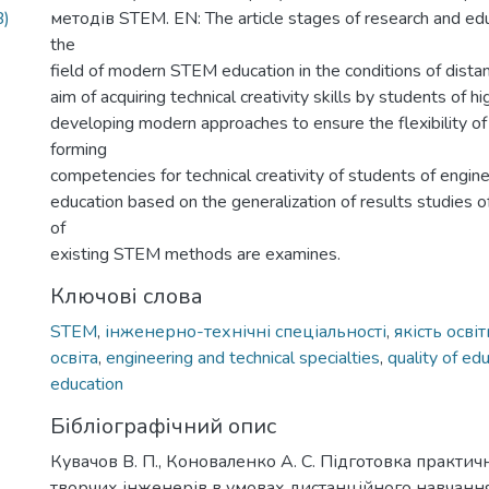
B)
методів STEM. EN: The article stages of research and educ
the
field of modern STEM education in the conditions of distan
aim of acquiring technical creativity skills by students of h
developing modern approaches to ensure the flexibility of
forming
competencies for technical creativity of students of engine
education based on the generalization of results studies o
of
existing STEM methods are examines.
Ключові слова
STEM
,
інженерно-технічні спеціальності
,
якість освіт
освіта
,
engineering and technical specialties
,
quality of ed
education
Бібліографічний опис
Кувачов В. П., Коноваленко А. С. Підготовка практи
творчих інженерів в умовах дистанційного навчанн