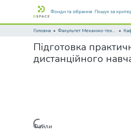
Фонди та зібрання
Пошук за крите
Головна
Факультет Механіко-технологічний
Підготовка практич
дистанційного навч
Файли