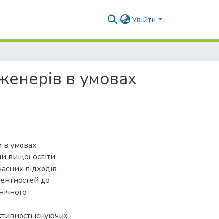
Увійти
женерів в умовах
и в умовах
и вищої освіти
часних підходів
тентностей до
нічного
ктивності існуючих