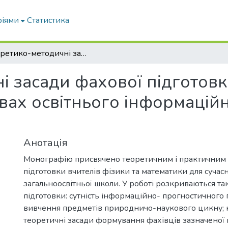
ріями
Статистика
Теоретико-методичні засади фахової підготовки вчителів фізики та математики в умовах освітнього інформаційного середовища: монографія
 засади фахової підготовк
овах освітнього інформацій
Анотація
Монографію присвячено теоретичним і практичним 
підготовки вчителів фізики та математики для сучасн
загальноосвітньої школи. У роботі розкриваються так
підготовки: сутність інформаційно- прогностичного п
вивчення предметів природничо-наукового цикну; 
теоретичні засади формування фахівців зазначеної га