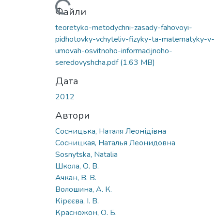
Вантажиться...
Файли
teoretyko-metodychni-zasady-fahovoyi-
pidhotovky-vchyteliv-fizyky-ta-matematyky-v-
umovah-osvitnoho-informacijnoho-
seredovyshcha.pdf
(1.63 MB)
Дата
2012
Автори
Сосницька, Наталя Леонідівна
Сосницкая, Наталья Леонидовна
Sosnytska, Natalia
Школа, О. В.
Ачкан, В. В.
Волошина, А. К.
Кірєєва, І. В.
Красножон, О. Б.