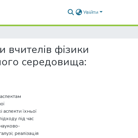
Увійти
и вчителів фізики
ного середовища:
аспектам
ої
і аспекти їхньої
ідходу під час
науково-
лузі; реалізація