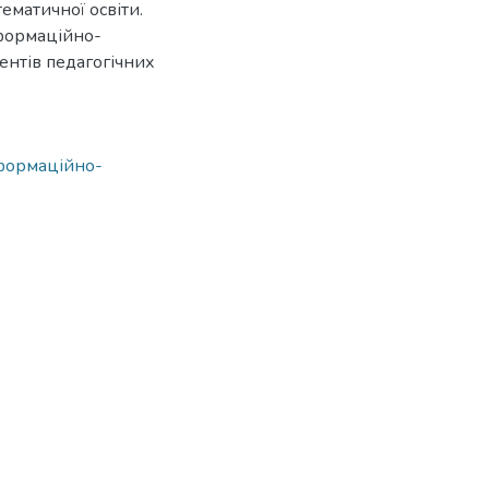
ематичної освіти.
формаційно-
ентів педагогічних
формаційно-