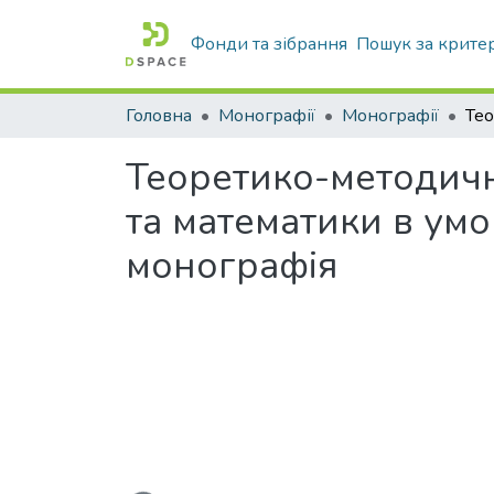
Фонди та зібрання
Пошук за крите
Головна
Монографії
Монографії
Теоретико-методичні
та математики в ум
монографія