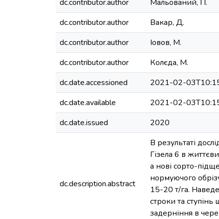
dc.contributor.author
Мальований, П.
dc.contributor.author
Вакар, Д.
dc.contributor.author
Іовов, М.
dc.contributor.author
Колєда, М.
dc.date.accessioned
2021-02-03T10:1
dc.date.available
2021-02-03T10:1
dc.date.issued
2020
В результаті досл
Гізела 6 в життєв
а нові сорто-підщ
нормуючого обрізу
dc.description.abstract
15-20 т/га. Навед
строки та ступінь
задерніння в череш