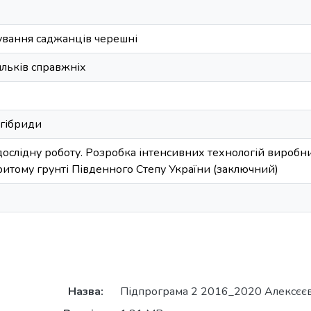
ування саджанців черешні
льків справжніх
гібриди
дослідну роботу. Розробка інтенсивних технологій виробн
ритому грунті Південного Степу України (заключний)
Назва:
Підпрограма 2 2016_2020 Алексєєва