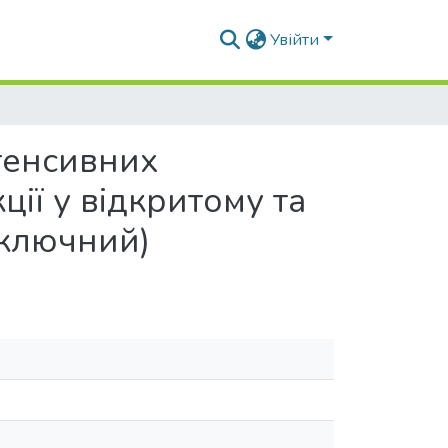
Увійти
нтенсивних
ії у відкритому та
аключний)