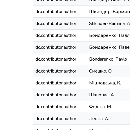
dc.contributor.author
Шкиндер-Бармина
dc.contributor.author
Shkinder-Barmina, 
dc.contributor.author
Бондаренко, Павл
dc.contributor.author
Бондаренко, Паве
dc.contributor.author
Bondarenko, Pavlo
dc.contributor.author
Смєшко, О.
dc.contributor.author
Міцковська, К.
dc.contributor.author
Шаповал, А.
dc.contributor.author
Федіна, М.
dc.contributor.author
Леона, А.