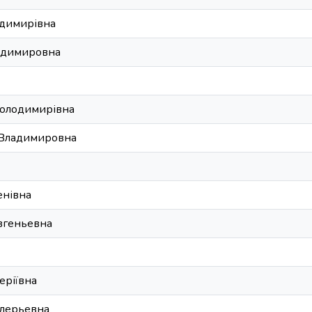
одимирівна
адимировна
Володимирівна
а Владимировна
енівна
вгеньевна
еріївна
алерьевна