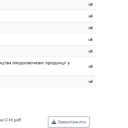
uk
uk
uk
uk
uk
ицтва плодоовочевої продукції у
uk
uk
 О.М..pdf
Завантажити