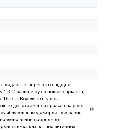
о насадження черешні на підщепі
 1,3-2 рази вищу від інших варіантів,
-18 т/га. Виявляно ступінь
вністю для отримання врожаю на рівні
uk
тку яблуневої плодожерки і виявлено
становлено вплив природного
рхні та вміст фізіолгічно активних