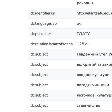
речовин.
dc.identifier.uri
http://elar.tsatu.
dc.language.iso
uk
dc.publisher
ТДАТУ
dc.relation.ispartofseries
128 с.;
dc.subject
Південний Степ У
dc.subject
відкритий та закр
dc.subject
плодові культури
dc.subject
погодні чинники
dc.subject
кісточкові культур
dc.subject
садівництво