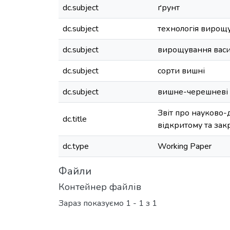
dc.subject
ґрунт
dc.subject
технологія вирощ
dc.subject
вирощування васи
dc.subject
сорти вишні
dc.subject
вишне-черешневі 
Звіт про науково-
dc.title
відкритому та зак
dc.type
Working Paper
Файли
Контейнер файлів
Зараз показуємо
1 - 1 з 1