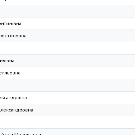
лентинівна
алентиновна
силівна
асильевна
ександрівна
Александровна
 Анна Миколаївна