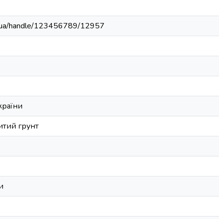
edu.ua/handle/123456789/12957
країни
итий грунт
и