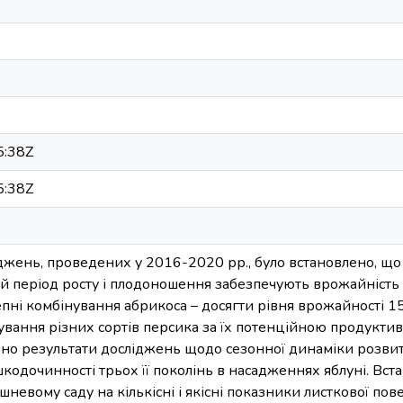
5:38Z
5:38Z
іджень, проведених у 2016-2020 рр., було встановлено, щ
ий період росту і плодоношення забезпечують врожайність у
епні комбінування абрикоса – досягти рівня врожайності 15
вання різних сортів персика за їх потенційною продукти
ено результати досліджень щодо сезонної динаміки розви
 шкодочинності трьох її поколінь в насадженнях яблуні. В
невому саду на кількісні і якісні показники листкової пове