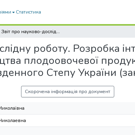
ріями
Статистика
Звіт про науково-дослідну роботу. Розробка інтенсивних технологій виробництва плодоовочевої продукції у відкритому та закритому грунті Південного Степу України (заключний)
слідну роботу. Розробка і
тва плодоовочевої продукц
івденного Степу України (з
Скорочена інформація про документ
Миколаївна
 Николаевна