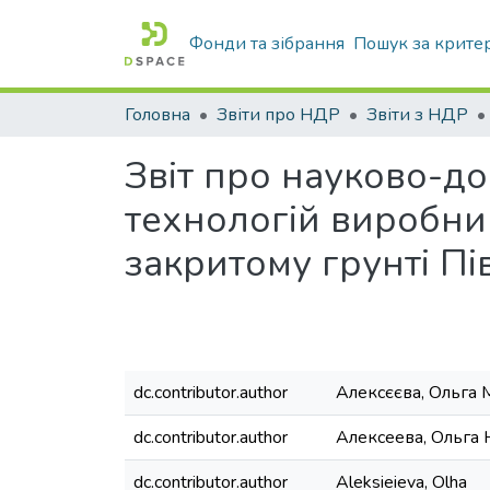
Фонди та зібрання
Пошук за крите
Головна
Звіти про НДР
Звіти з НДР
Звіт про науково-до
технологій виробниц
закритому грунті П
dc.contributor.author
Алексєєва, Ольга 
dc.contributor.author
Алексеева, Ольга
dc.contributor.author
Aleksieieva, Olha