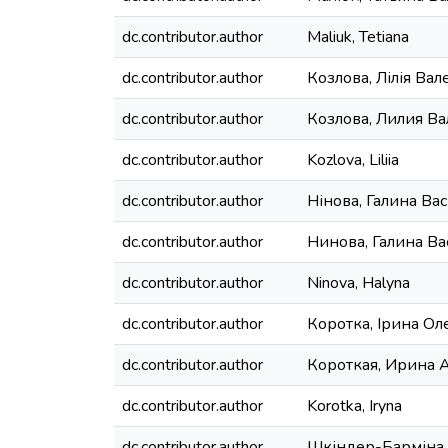
dc.contributor.author
Maliuk, Tetiana
dc.contributor.author
Козлова, Лілія Ва
dc.contributor.author
Козлова, Лилия В
dc.contributor.author
Kozlova, Liliia
dc.contributor.author
Нінова, Галина Ва
dc.contributor.author
Нинова, Галина В
dc.contributor.author
Ninova, Halyna
dc.contributor.author
Коротка, Ірина Ол
dc.contributor.author
Короткая, Ирина 
dc.contributor.author
Korotka, Iryna
dc.contributor.author
Шкіндер-Барміна,