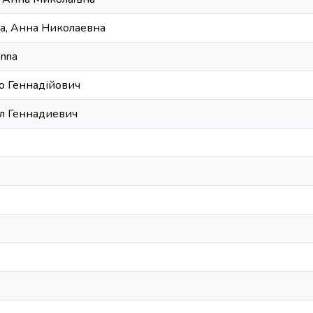
, Анна Николаевна
Anna
о Геннадійович
л Геннадиевич