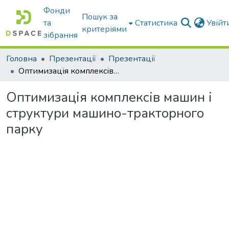
Фонди
Пошук за
та
Статистика
Увій
критеріями
зібрання
Головна
Презентації
Презентації
Оптимизація комплексів машин і структури машино-тракторного парку
Оптимизація комплексів машин і
структури машино-тракторного
парку