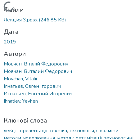
Вантажиться...
Файли
Лекция 3.ppsx
(246.85 KB)
Дата
2019
Автори
Мовчан, Віталій Федорович
Мовчан, Виталий Федорович
Movchan, Vitalii
Ігнатьєв, Євген Ігорович
Игнатьев, Евгений Игоревич
Ihnatiev, Yevhen
Ключові слова
лекції
,
презентації
,
техніка
,
технологія
,
сівозміни
,
методи моделювання
,
методи оптимізації
,
технологічні