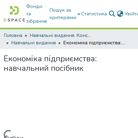
Фонди
Пошук за
та
Статистика
Увій
критеріями
зібрання
Головна
Навчальні видання. Конспекти лекцій
Навчальні видання
Економіка підприємства: навчальний посібник
Економіка підприємства:
навчальний посібник