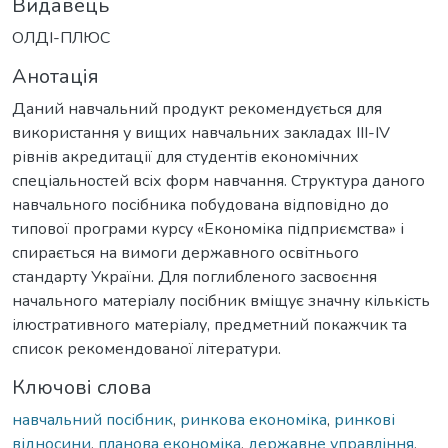
Видавець
ОЛДІ-ПЛЮС
Анотація
Даний навчальний продукт рекомендується для
використання у вищих навчальних закладах ІІI-IV
рівнів акредитації для студентів економічних
спеціальностей всіх форм навчання. Структура даного
навчального посібника побудована відповідно до
типової програми курсу «Економіка підприємства» і
спирається на вимоги державного освітнього
стандарту України. Для поглибленого засвоєння
начального матеріалу посібник вміщує значну кількість
ілюстративного матеріалу, предметний покажчик та
список рекомендованої літератури.
Ключові слова
навчальний посібник
,
ринкова економіка
,
ринкові
відносини
,
планова економіка
,
державне управління
,