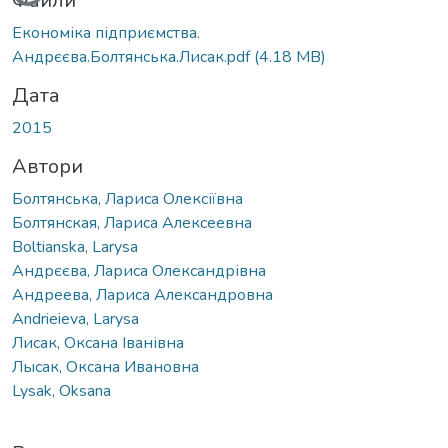
Вантажиться...
Файли
Економіка підприємства.
Андрєєва.Болтянська.Лисак.pdf
(4.18 MB)
Дата
2015
Автори
Болтянська, Лариса Олексіївна
Болтянская, Лариса Алексеевна
Boltianska, Larysa
Андрєєва, Лариса Олександрівна
Андреева, Лариса Александровна
Andrieieva, Larysa
Лисак, Оксана Іванівна
Лысак, Оксана Ивановна
Lysak, Oksana