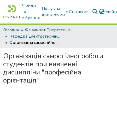
Фонди
Пошук за
та
Статистика
Увій
критеріями
зібрання
Головна
Факультет Енергетики і комп'ютерних технологій
Кафедра Електротехніки і електромеханіки ім. проф. В.В. Овчарова
Організація самостійної роботи студентів при вивченні дисципліни "професійна орієнтація"
Організація самостійної роботи
студентів при вивченні
дисципліни "професійна
орієнтація"