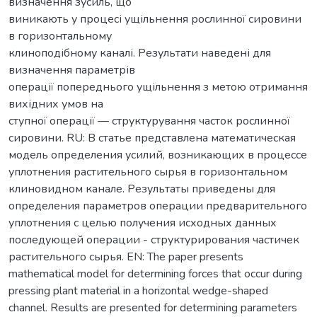
визначення зусиль, що
виникають у процесі ущільнення рослинної сировини
в горизонтальному
клиноподібному каналі. Результати наведені для
визначення параметрів
операції попереднього ущільнення з метою отримання
вихідних умов на­
ступної операції — структурування часток рослинної
сировини. RU: В статье представлена математическая
модель определения усилий, возникающих в процессе
уплотнения растительного сырья в горизонтальном
клиновидном канале. Результаты приведены для
определения параметров операции предварительного
уплотнения с целью получения исходных данных
последующей операции - структурирования частичек
растительного сырья. EN: The paper presents
mathematical model for determining forces that occur during
pressing plant material in a horizontal wedge-shaped
channel. Results are presented for determining parameters