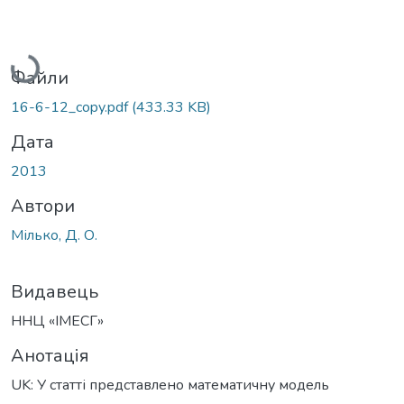
Вантажиться...
Файли
16-6-12_copy.pdf
(433.33 KB)
Дата
2013
Автори
Мілько, Д. О.
Видавець
ННЦ «ІМЕСГ»
Анотація
UK: У статті представлено математичну модель