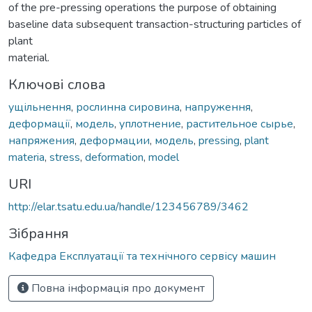
of the pre-pressing operations the purpose of obtaining
baseline data subsequent transaction-structuring particles of
plant
material.
Ключові слова
ущільнення
,
рослинна сировина
,
напруження
,
деформа­ції
,
модель
,
уплотнение
,
растительное сырье
,
напряжения
,
деформации
,
модель
,
pressing
,
plant
materia
,
stress
,
deformation
,
model
URI
http://elar.tsatu.edu.ua/handle/123456789/3462
Зібрання
Кафедра Експлуатації та технічного сервісу машин
Повна інформація про документ