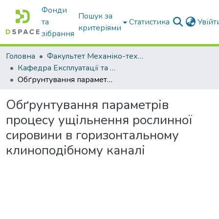
Фонди
Пошук за
та
Статистика
Увій
критеріями
зібрання
Головна
Факультет Механіко-технологічний
Кафедра Експлуатації та технічного сервісу машин
Обґрунтування параметрів процесу ущільнення рослинної сировини в горизонтальному клиноподібному каналі
Обґрунтування параметрів
процесу ущільнення рослинної
сировини в горизонтальному
клиноподібному каналі