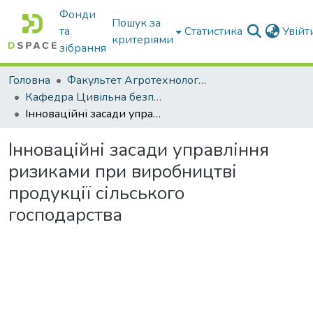
Фонди
Пошук за
та
Статистика
Увій
критеріями
зібрання
Головна
Факультет Агротехнологій та екології
Кафедра Цивільна безпека
Інноваційні засади управління ризиками при виробництві продукції сільського господарства
Інноваційні засади управління
ризиками при виробництві
продукції сільського
господарства