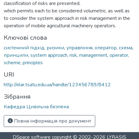
classification of risks are presented,
which permits each to be considered volumetric, as well as
to consider the system approach in risk management in the
operation of mobile agricultural machinery operators.
Ключові слова
системний підхід
,
ризики
,
управління
,
оператор
,
схема
,
принципи
,
system approach
,
risk
,
management
,
operator
,
scheme
,
principles
URI
http://elar.tsatu.edu.ua/handle/123456789/8412
Зібрання
Кафедра Цивільна безпека
Повна інформація про документ
DSpace software
copyright © 2002-2026
LYRASIS