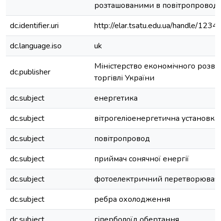
розташованими в повітропроводі
dc.identifier.uri
http://elar.tsatu.edu.ua/handle/12
dc.language.iso
uk
Міністерство економічного розвит
dc.publisher
торгівлі України
dc.subject
енергетика
dc.subject
вітрогеліоенергетична установка
dc.subject
повітропровод
dc.subject
приймач сонячної енергії
dc.subject
фотоелектричний перетворювач
dc.subject
ребра охолодження
dc.subject
гіперболоїд обертання