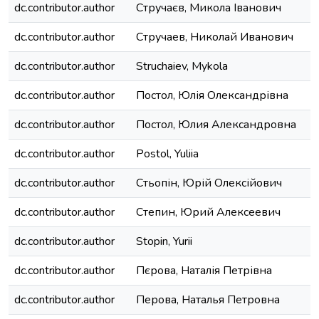
dc.contributor.author
Стручаєв, Микола Іванович
dc.contributor.author
Стручаев, Николай Иванович
dc.contributor.author
Struchaiev, Mykola
dc.contributor.author
Постол, Юлія Олександрівна
dc.contributor.author
Постол, Юлия Александровна
dc.contributor.author
Postol, Yuliia
dc.contributor.author
Стьопін, Юрій Олексійович
dc.contributor.author
Степин, Юрий Алексеевич
dc.contributor.author
Stopin, Yurii
dc.contributor.author
Пєрова, Наталія Петрівна
dc.contributor.author
Перова, Наталья Петровна