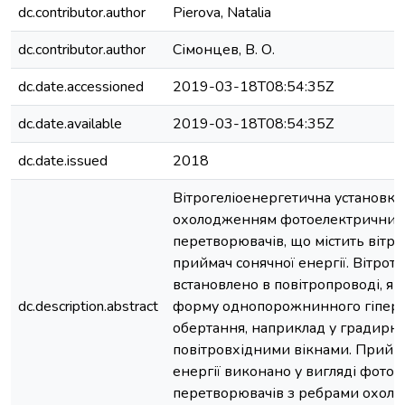
dc.contributor.author
Pierova, Natalia
dc.contributor.author
Сімонцев, В. О.
dc.date.accessioned
2019-03-18T08:54:35Z
dc.date.available
2019-03-18T08:54:35Z
dc.date.issued
2018
Вітрогеліоенергетична установка
охолодженням фотоелектричних
перетворювачів, що містить вітро
приймач сонячної енергії. Вітрот
встановлено в повітропроводі, як
dc.description.abstract
форму однопорожнинного гіперб
обертання, наприклад у градирні
повітровхідними вікнами. Прийм
енергії виконано у вигляді фото
перетворювачів з ребрами охол