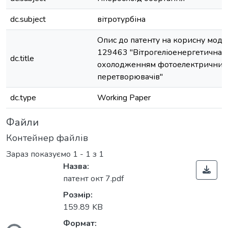
dc.subject
вітротурбіна
Опис до патенту на корисну мод
129463 "Вітрогеліоенергетична у
dc.title
охолодженням фотоелектричних
перетворювачів"
dc.type
Working Paper
Файли
Контейнер файлів
Зараз показуємо
1 - 1 з 1
Назва:
патент окт 7.pdf
Розмір:
ться...
159.89 KB
Формат: