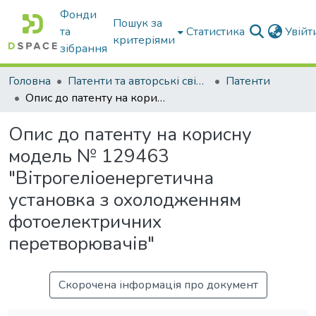
Фонди
Пошук за
та
Статистика
Увій
критеріями
зібрання
Головна
Патенти та авторські свідоцтва
Патенти
Опис до патенту на корисну модель № 129463 "Вітрогеліоенергетична установка з охолодженням фотоелектричних перетворювачів"
Опис до патенту на корисну
модель № 129463
"Вітрогеліоенергетична
установка з охолодженням
фотоелектричних
перетворювачів"
Скорочена інформація про документ