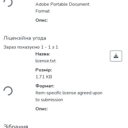
Adobe Portable Document
Format
Опис:
Ліцензійна угода
Зараз показуємо
1 - 1 з 1
Назва:
license.txt
Розмір:
ться...
1.71 KB
Формат:
Item-specific license agreed upon
to submission
Опис:
Зібрання