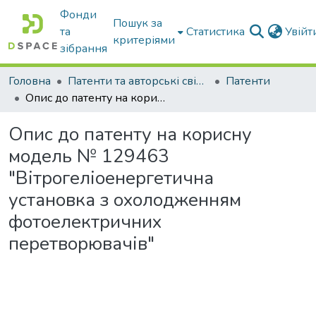
Фонди
Пошук за
та
Статистика
Увій
критеріями
зібрання
Головна
Патенти та авторські свідоцтва
Патенти
Опис до патенту на корисну модель № 129463 "Вітрогеліоенергетична установка з охолодженням фотоелектричних перетворювачів"
Опис до патенту на корисну
модель № 129463
"Вітрогеліоенергетична
установка з охолодженням
фотоелектричних
перетворювачів"