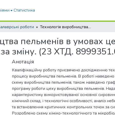
ріями
Статистика
алаврські роботи
Технологія виробництва пельменів в умовах цеху потужністю 1200 кг готової продукції за зміну. (23 ХТД. 8999351.06.24)
цтва пельменів в умовах ц
 за зміну. (23 ХТД. 8999351.
Анотація
Кваліфікаційну роботу присвячено дослідженню тех
процесу виробництва пельменів. В роботі наведено
схему виробництва пельменів, також наведено графік
програму роботи цеху виробництва пельменів. Над
характеристику використовуваної основної сировини
хімічний склад, і технологічні особливості, аналіз н
та встановлення критичних контрольних точок за с
Розроблено схему хіміко-технологічного та мікробіо