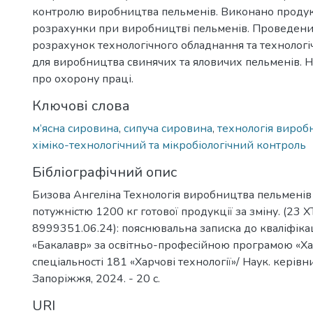
контролю виробництва пельменів. Виконано продукт
розрахунки при виробництві пельменів. Проведений
розрахунок технологічного обладнання та технолог
для виробництва свинячих та яловичих пельменів. 
про охорону праці.
Ключові слова
м’ясна сировина
,
сипуча сировина
,
технологія вироб
хіміко-технологічний та мікробіологічний контроль
Бібліографічний опис
Бизова Ангеліна Технологія виробництва пельменів
потужністю 1200 кг готової продукції за зміну. (23 Х
8999351.06.24): пояснювальна записка до кваліфіка
«Бакалавр» за освітньо-професійною програмою «Харч
спеціальності 181 «Харчові технології»/ Наук. керівн
Запоріжжя, 2024. - 20 с.
URI