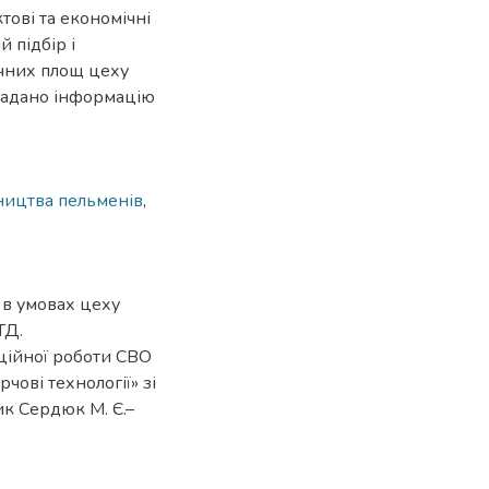
ові та економічні
 підбір і
ічних площ цеху
Надано інформацію
ництва пельменів
,
 в умовах цеху
ТД.
ційної роботи СВО
ові технології» зі
ик Сердюк М. Є.–