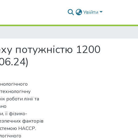
Увійти
еху потужністю 1200
06.24)
нологічного
 технологічну
 роботи лінії та
ано
, її фізико-
ебезпечних факторів
истемою НАССР.
логічного