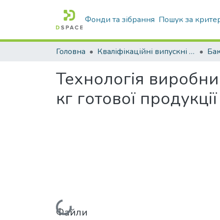
Фонди та зібрання
Пошук за крите
Головна
Кваліфікаційні випускні роботи бакалаврів і магістрів
Бак
Технологія виробни
кг готової продукції
Файли