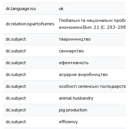
dc.language.iso
uk
Глобальні та національні пробл
dc.relation.ispartofseries
економіки;Вип. 21 (С. 293-298)
dc.subject
тваринництво
dc.subject
свинарство
dc.subject
ефективність
dc.subject
аграрне виробництво
dc.subject
особисті селянські господарства
dc.subject
animal husbandry
dc.subject
pig production
dc.subject
efficiency