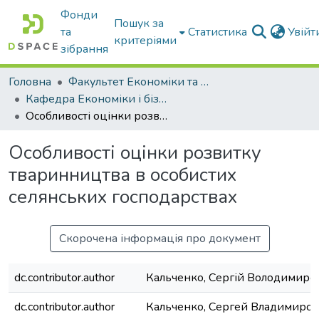
Фонди
Пошук за
та
Статистика
Увій
критеріями
зібрання
Головна
Факультет Економіки та бізнесу
Кафедра Економіки і бізнесу
Особливості оцінки розвитку тваринництва в особистих селянських господарствах
Особливості оцінки розвитку
тваринництва в особистих
селянських господарствах
Скорочена інформація про документ
dc.contributor.author
Кальченко, Сергій Володимиро
dc.contributor.author
Кальченко, Сергей Владимиро