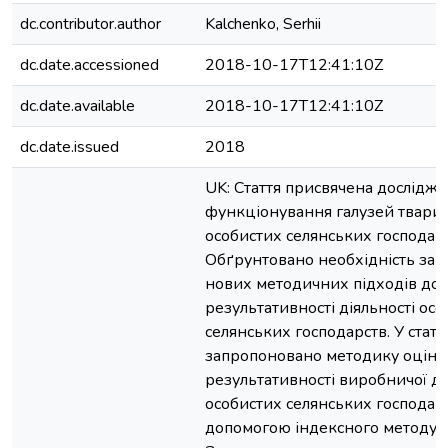
dc.contributor.author
Kalchenko, Serhii
dc.date.accessioned
2018-10-17T12:41:10Z
dc.date.available
2018-10-17T12:41:10Z
dc.date.issued
2018
UK: Стаття присвячена дослідж
функціонування галузей твари
особистих селянських господарс
Обґрунтовано необхідність за
нових методичних підходів до 
результативності діяльності ос
селянських господарств. У статті
запропоновано методику оцінк
результативності виробничої ді
особистих селянських господарс
допомогою індексного методу.