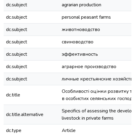
dc.subject
agrarian production
dc.subject
personal peasant farms
dc.subject
животноводство
dc.subject
свиноводство
dc.subject
эффективность
dc.subject
аграрное производство
dc.subject
личные крестьянские хозяйств
Особливості оцінки розвитку т
dc.title
в особистих селянських господ
Specifics of assessing the develo
dc.title.alternative
livestock in private farms
dc.type
Article