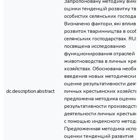
Запропоновану методику викор
оцінки тенденцій розвитку тв
особистих селянських господарс
Визначено фактори, які вплива
розвиток тваринництва в особ
селянських господарствах. RU: 
посвящена исследованию
функционирования отраслей
животноводства в личных крес
хозяйствах. Обоснована необх
введения новых методических
оценке результативности деят
dc.description.abstract
личных крестьянских хозяйств. 
предложена методика оценки
результативности производств
деятельности личных крестьянс
с помощью индексного метода.
Предложенная методика испол
оценки тенденций развития