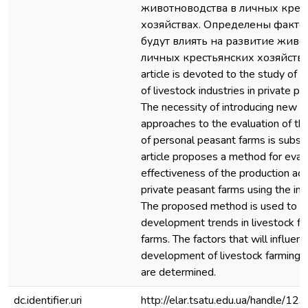
животноводства в личных крес
хозяйствах. Определены факто
будут влиять на развитие живо
личных крестьянских хозяйствах
article is devoted to the study of t
of livestock industries in private p
The necessity of introducing new m
approaches to the evaluation of t
of personal peasant farms is subst
article proposes a method for eval
effectiveness of the production acti
private peasant farms using the in
The proposed method is used to a
development trends in livestock far
farms. The factors that will influen
development of livestock farming i
are determined.
dc.identifier.uri
http://elar.tsatu.edu.ua/handle/