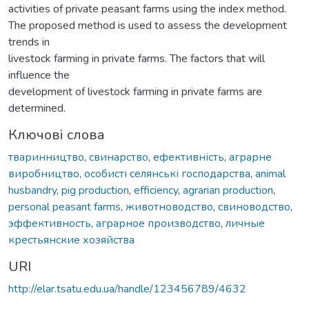
activities of private peasant farms using the index method.
The proposed method is used to assess the development
trends in
livestock farming in private farms. The factors that will
influence the
development of livestock farming in private farms are
determined.
Ключові слова
тваринництво
,
свинарство
,
ефективність
,
аграрне
виробництво
,
особисті селянські господарства
,
animal
husbandry
,
pig production
,
efficiency
,
agrarian production
,
personal peasant farms
,
животноводство
,
свиноводство
,
эффективность
,
аграрное производство
,
личные
крестьянские хозяйства
URI
http://elar.tsatu.edu.ua/handle/123456789/4632