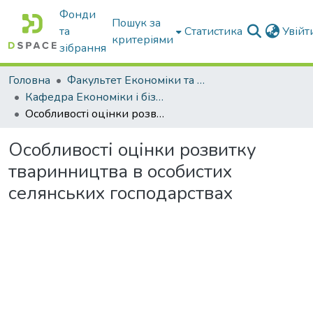
Фонди
Пошук за
та
Статистика
Увій
критеріями
зібрання
Головна
Факультет Економіки та бізнесу
Кафедра Економіки і бізнесу
Особливості оцінки розвитку тваринництва в особистих селянських господарствах
Особливості оцінки розвитку
тваринництва в особистих
селянських господарствах