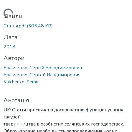
иться...
Файли
Статья.pdf
(305.48 KB)
Дата
2018
Автори
Кальченко, Сергій Володимирович
Кальченко, Сергей Владимирович
Kalchenko, Serhii
Анотація
UK: Стаття присвячена дослідженню функціонування
галузей
тваринництва в особистих селянських господарствах.
Обґрунтовано необхідність запровадження нових