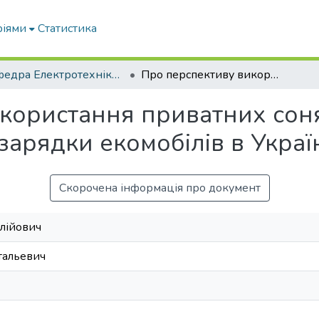
ріями
Статистика
Кафедра Електротехніки і електромеханіки ім. проф. В.В. Овчарова
Про перспективу використання приватних сонячних електростанцій для зарядки екомобілів в Україні
икористання приватних сон
зарядки екомобілів в Украї
Скорочена інформація про документ
алійович
тальевич