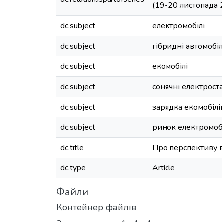
(19-20 листопада 
dc.subject
електромобілі
dc.subject
гібридні автомобіл
dc.subject
екомобілі
dc.subject
сонячні електроста
dc.subject
зарядка екомобілі
dc.subject
ринок електромоб
dc.title
Про перспективу в
dc.type
Article
Файли
Контейнер файлів