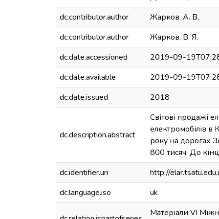
dc.contributor.author
Жарков, А. В.
dc.contributor.author
Жарков, В. Я.
dc.date.accessioned
2019-09-19T07:2
dc.date.available
2019-09-19T07:2
dc.date.issued
2018
Світові продажі е
електромобілів в 
dc.description.abstract
року на дорогах З
800 тисяч. До кінц
dc.identifier.uri
http://elar.tsatu.
dc.language.iso
uk
Матеріали VI Міжн
dc.relation.ispartofseries