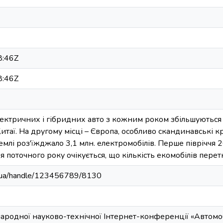
8:46Z
8:46Z
лектричних і гібридних авто з кожним роком збільшуються 
Китаї. На другому місці – Європа, особливо скандинавські 
емлі роз'їжджало 3,1 млн. електромобілів. Перше півріччя
я поточного року очікується, що кількість екомобілів пере
edu.ua/handle/123456789/8130
ародної науково-технічної Інтернет-конференції «Автомобіл