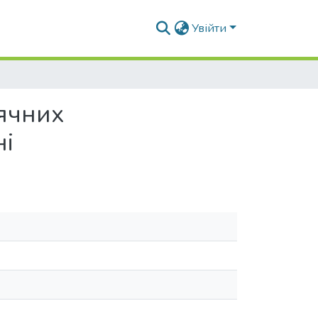
Увійти
ячних
ні