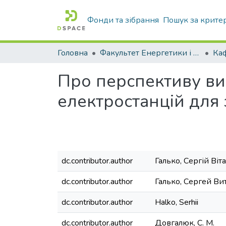
Фонди та зібрання
Пошук за крите
Головна
Факультет Енергетики і комп'ютерних технологій
Про перспективу в
електростанцій для 
dc.contributor.author
Галько, Сергій Віт
dc.contributor.author
Галько, Сергей Ви
dc.contributor.author
Halko, Serhii
dc.contributor.author
Довгалюк, С. М.