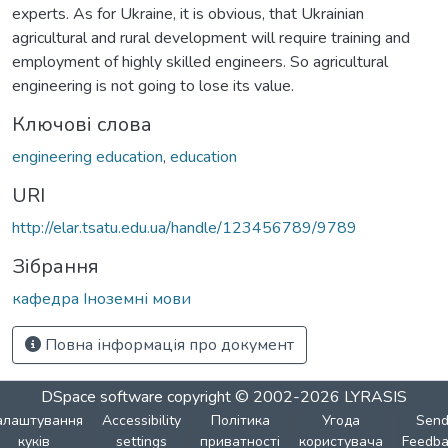
experts. As for Ukraine, it is obvious, that Ukrainian
agricultural and rural development will require training and
employment of highly skilled engineers. So agricultural
engineering is not going to lose its value.
Ключові слова
engineering education
,
education
URI
http://elar.tsatu.edu.ua/handle/123456789/9789
Зібрання
кафедра Іноземні мови
Повна інформація про документ
DSpace software
copyright © 2002-2026
LYRASIS
алаштування
Accessibility
Політика
Угода
Sen
куків
settings
приватності
користувача
Feedba