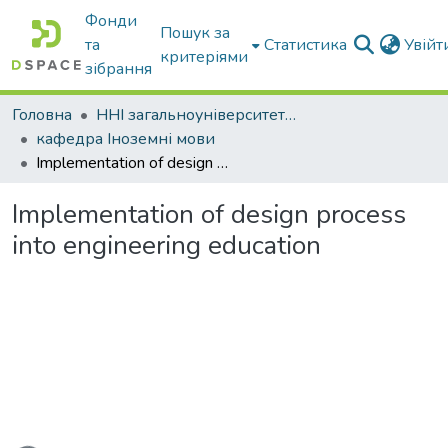
Фонди
Пошук за
та
Статистика
Увій
критеріями
зібрання
Головна
ННІ загальноуніверситетської підготовки
кафедра Іноземні мови
Implementation of design process into engineering education
Implementation of design process
into engineering education