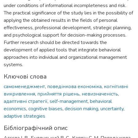
under conditions of informational incompleteness and risk.
The practical significance of the study lies in the possibility of
applying the obtained results in the fields of personal
effectiveness, professional development, strategic planning,
and psychological support for decision-making processes.
Further research should be directed towards the
development of applied tools that integrate behavioral
approaches into individual and organizational management
systems.
Ключові слова
самоменеджмент
,
поведінкова економіка
,
когнітивні
викривлення
,
прийняття рішень
,
невизначеність
,
адаптивні стратегії
,
self-management
,
behavioral
economics
,
cognitive biases
,
decision making
,
uncertainty
,
adaptive strategies
Бібліографічний опис
Агєєва І. В., Будянський В. С., Каплін С. М. Поведінкова