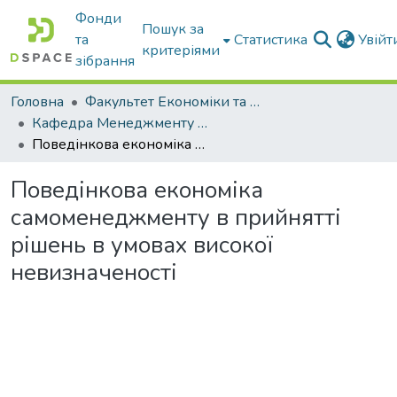
Фонди
Пошук за
та
Статистика
Увій
критеріями
зібрання
Головна
Факультет Економіки та бізнесу
Кафедра Менеджменту та публічного адміністрування
Поведінкова економіка самоменеджменту в прийнятті рішень в умовах високої невизначеності
Поведінкова економіка
самоменеджменту в прийнятті
рішень в умовах високої
невизначеності