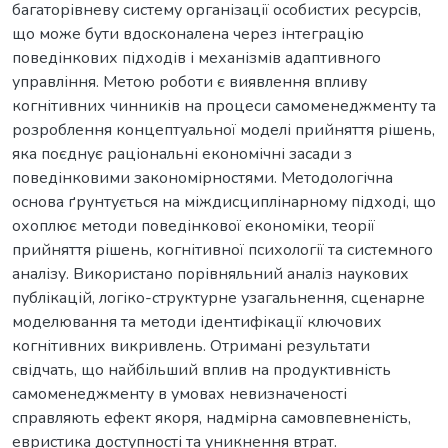
багаторівневу систему організації особистих ресурсів,
що може бути вдосконалена через інтеграцію
поведінкових підходів і механізмів адаптивного
управління. Метою роботи є виявлення впливу
когнітивних чинників на процеси самоменеджменту та
розроблення концептуальної моделі прийняття рішень,
яка поєднує раціональні економічні засади з
поведінковими закономірностями. Методологічна
основа ґрунтується на міждисциплінарному підході, що
охоплює методи поведінкової економіки, теорії
прийняття рішень, когнітивної психології та системного
аналізу. Використано порівняльний аналіз наукових
публікацій, логіко-структурне узагальнення, сценарне
моделювання та методи ідентифікації ключових
когнітивних викривлень. Отримані результати
свідчать, що найбільший вплив на продуктивність
самоменеджменту в умовах невизначеності
справляють ефект якоря, надмірна самовпевненість,
евристика доступності та уникнення втрат.