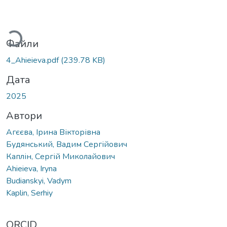
Вантажиться...
Файли
4_Ahieieva.pdf
(239.78 KB)
Дата
2025
Автори
Агєєва, Ірина Вікторівна
Будянський, Вадим Сергійович
Каплін, Сергій Миколайович
Ahieieva, Iryna
Budianskyi, Vadym
Kaplin, Serhiy
ORCID