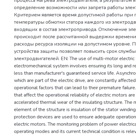
процесса нагрева электродвигателя, а результатом я
определение возможности или запрета работы элек
Критерием является время допустимой работы при
температуры обмотки статора каждого из электродв
входящих в состав электропривода. Отключение эл
происходит после рассчитанной выдержки времени
расходы ресурса изоляции на допустимом уровне.
устройства защиты позволяет повысить срок службы
электродвигателей. EN: The use of multi-motor electric d
electromechanical system involves ensuring its long and re
less than manufacturer's guaranteed service life. Asynchro
which are part of the electric drive, are constantly affecte
operational factors that can lead to their premature failur
that affect the operational reliability of electric motors a
accelerated thermal wear of the insulating structure. The
element of the structure is insulation of the stator windin
protection devices are used to ensure adequate operational
electric motors. The monitoring problem of power electri
operating modes and its current technical condition is relev