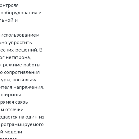
контроля
рооборудования и
альной и
с использованием
ьно упростить
ческих решений. В
ог негатрона,
ом режиме работы
 сопротивления.
уры, поскольку
ителя напряжения,
е ширины
прямая связь
м отсечки
одается на один из
 программируемого
ой модели