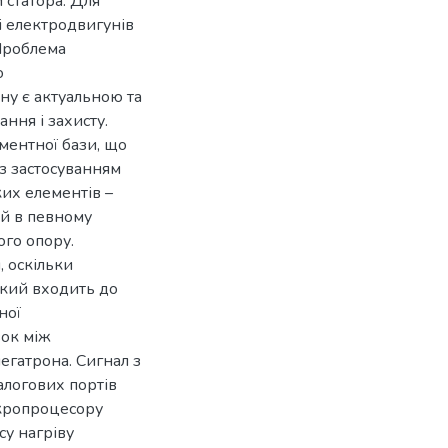
 статора. Для
і електродвигунів
 Проблема
о
ну є актуальною та
ння і захисту.
ментної бази, що
із застосуванням
ких елементів –
ий в певному
го опору.
 оскільки
який входить до
ної
зок між
егатрона. Сигнал з
алогових портів
ікропроцесору
су нагріву