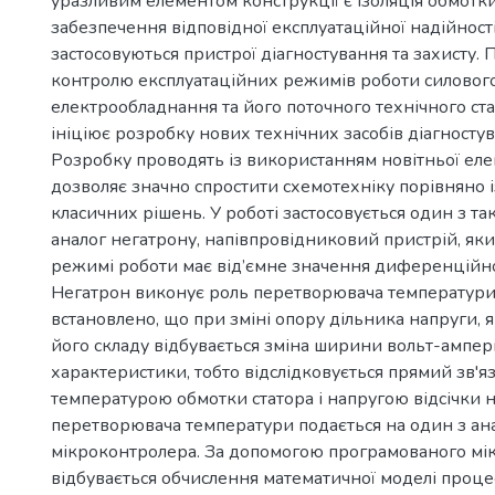
уразливим елементом конструкції є ізоляція обмотки
забезпечення відповідної експлуатаційної надійност
застосовуються пристрої діагностування та захисту.
контролю експлуатаційних режимів роботи силовог
електрообладнання та його поточного технічного ста
ініціює розробку нових технічних засобів діагностува
Розробку проводять із використанням новітньої еле
дозволяє значно спростити схемотехніку порівняно 
класичних рішень. У роботі застосовується один з та
аналог негатрону, напівпровідниковий пристрій, як
режимі роботи має від’ємне значення диференційно
Негатрон виконує роль перетворювача температури,
встановлено, що при зміні опору дільника напруги, 
його складу відбувається зміна ширини вольт-ампер
характеристики, тобто відслідковується прямий зв'я
температурою обмотки статора і напругою відсічки н
перетворювача температури подається на один з ан
мікроконтролера. За допомогою програмованого м
відбувається обчислення математичної моделі проце