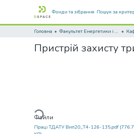
Фонди та зібрання
Пошук за крите
Головна
Факультет Енергетики і комп'ютерних технологій
Пристрій захисту т
Вантажиться...
Файли
Праці ТДАТУ Вип20_Т4-126-135.pdf
(776.