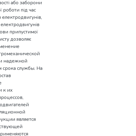
ості або заборони
 роботи під час
 електродвигунів,
 електродвигунів
мови припустимої
хисту дозволяє
именение
ктромеханической
 и надежной
 срока службы. На
остав
е
и к их
процессов,
одвигателей
оляционной
укции является
тствующей
применяются