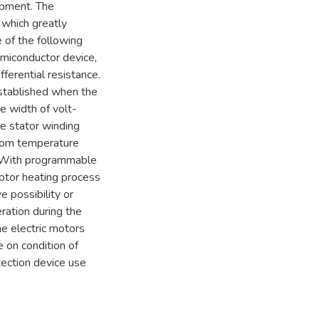
opment. The
 which greatly
e of the following
emiconductor device,
fferential resistance.
established when the
he width of volt-
he stator winding
from temperature
r. With programmable
otor heating process
ve possibility or
eration during the
he electric motors
e on condition of
tection device use