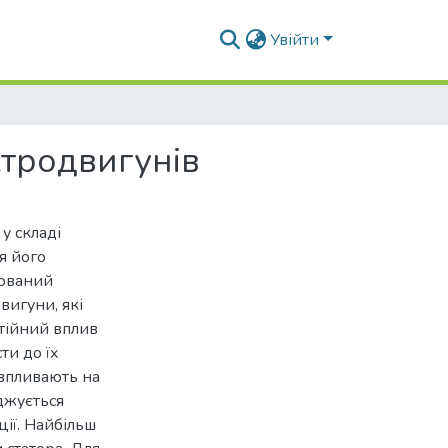
Увійти
тродвигунів
у складі
я його
тований
вигуни, які
стійний вплив
ти до їх
 впливають на
джується
ії. Найбільш