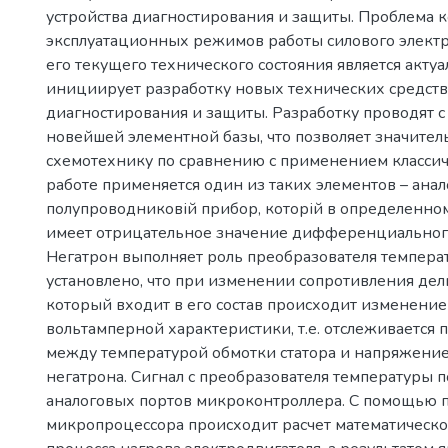
устройства диагностирования и защиты. Проблема 
эксплуатационных режимов работы силового элект
его текущего технического состояния является акту
инициирует разработку новых технических средств
диагностирования и защиты. Разработку проводят 
новейшей элементной базы, что позволяет значител
схемотехнику по сравнению с применением класси
работе применяется один из таких элементов – анал
полупроводниковій прибор, которій в определенн
имеет отрицательное значение дифференциального
Негатрон выполняет роль преобразователя температ
установлено, что при изменении сопротивления дел
который входит в его состав происходит изменени
вольтамперной характеристики, т.е. отслеживается 
между температурой обмотки статора и напряжение
негатрона. Сигнал с преобразователя температуры п
аналоговых портов микроконтроллера. С помощью
микропроцессора происходит расчет математическ