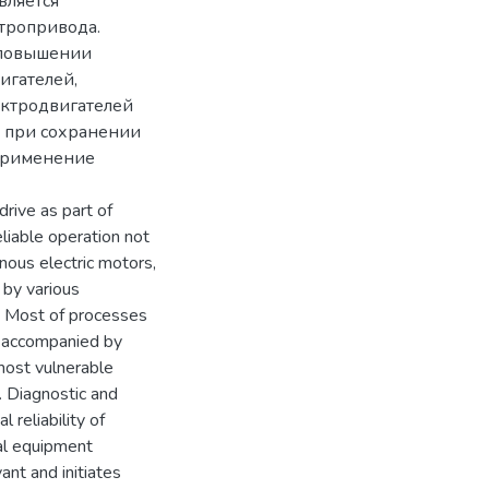
вляется
тропривода.
 повышении
игателей,
ектродвигателей
 при сохранении
 Применение
rive as part of
liable operation not
nous electric motors,
d by various
e. Most of processes
re accompanied by
 most vulnerable
g. Diagnostic and
 reliability of
cal equipment
ant and initiates