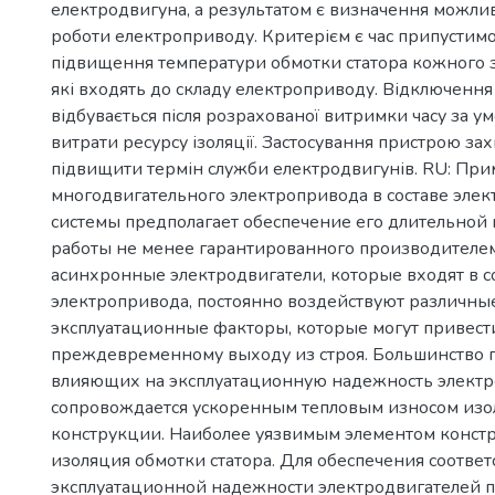
електродвигуна, а результатом є визначення можлив
роботи електроприводу. Критерієм є час припустимої
підвищення температури обмотки статора кожного з
які входять до складу електроприводу. Відключення
відбувається після розрахованої витримки часу за у
витрати ресурсу ізоляції. Застосування пристрою за
підвищити термін служби електродвигунів. RU: Пр
многодвигательного электропривода в составе эле
системы предполагает обеспечение его длительной
работы не менее гарантированного производителем
асинхронные электродвигатели, которые входят в с
электропривода, постоянно воздействуют различны
эксплуатационные факторы, которые могут привест
преждевременному выходу из строя. Большинство 
влияющих на эксплуатационную надежность электр
сопровождается ускоренным тепловым износом из
конструкции. Наиболее уязвимым элементом констр
изоляция обмотки статора. Для обеспечения соотве
эксплуатационной надежности электродвигателей 