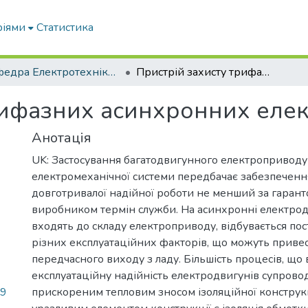
ріями
Статистика
Кафедра Електротехніки і електромеханіки ім. проф. В.В. Овчарова
Пристрій захисту трифазних асинхронних електродвигунів
рифазних асинхронних елек
Анотація
UK: Застосування багатодвигунного електроприводу 
електромеханічної системи передбачає забезпеченн
довготривалої надійної роботи не менший за гаран
виробником термін служби. На асинхронні електрод
входять до складу електроприводу, відбувається по
різних експлуатаційних факторів, що можуть привес
передчасного виходу з ладу. Більшість процесів, що
експлуатаційну надійність електродвигунів супрово
79
прискореним тепловим зносом ізоляційної конструкц