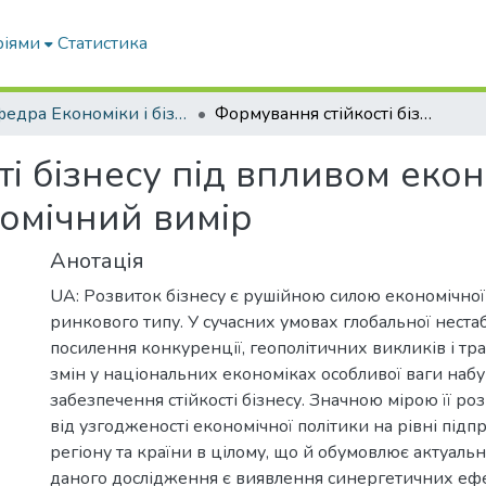
ріями
Статистика
Кафедра Економіки і бізнесу
Формування стійкості бізнесу під впливом економічної політики: мікро- та макроекономічний вимір
і бізнесу під впливом екон
номічний вимір
Анотація
UA: Розвиток бізнесу є рушійною силою економічної
ринкового типу. У сучасних умовах глобальної нестаб
посилення конкуренції, геополітичних викликів і т
змін у національних економіках особливої ваги наб
забезпечення стійкості бізнесу. Значною мірою її ро
від узгодженості економічної політики на рівні підпри
регіону та країни в цілому, що й обумовлює актуаль
даного дослідження є виявлення синергетичних ефе