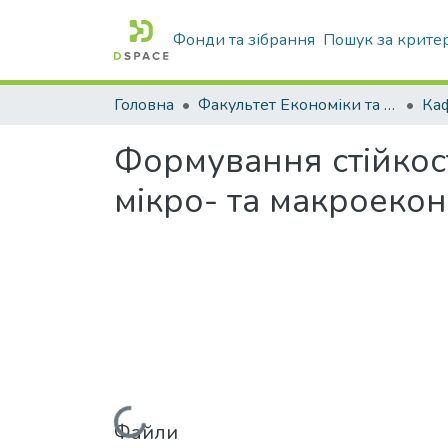
Фонди та зібрання
Пошук за крите
Головна
Факультет Економіки та бізнесу
Формування стійкост
мікро- та макроеко
Файли