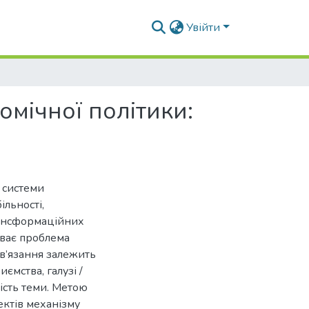
Увійти
омічної політики:
 системи
ільності,
рансформаційних
уває проблема
зв’язання залежить
ємства, галузі /
ність теми. Метою
ктів механізму