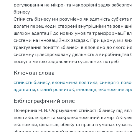
регулювання на мікро- та макрорівні задля забезпеч
бізнесу.
Стійкість бізнесу ми розуміємо як здатність суб’єкт
долати перешкоди, створені внутрішніми та зовнішн
шляхом адаптації до нових умов та трансформації вл
системи на інноваційних засадах. При цьому, ми в
трактування поняття «бізнес», відповідно до якого й
системну цілеспрямовану діяльність з виробництва 
послуг з метою задоволення суспільних потреб.
Ключові слова
стійкість бізнесу
,
економічна політика
,
синергія
,
пово
адаптація
,
сталий розвиток
,
інновації
,
економічне зр
Бібліографічний опис
Почерніна Н. В. Формування стійкості бізнесу під вп
політики: мікро- та макроекономічний вимір. Актуа
економіки, фінансів, обліку та права в умовах сучасн
збірник тез доповідей міжнародної науково-практи