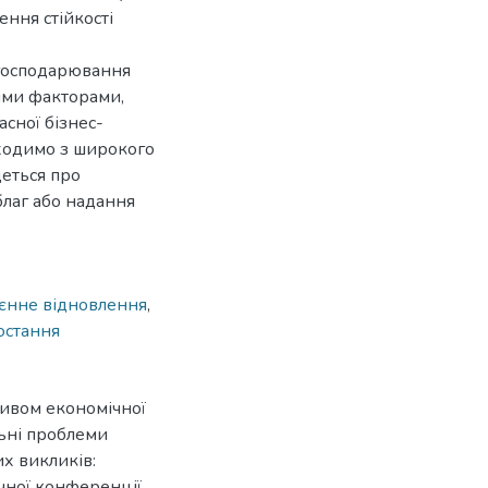
ення стійкості
а господарювання
іми факторами,
асної бізнес-
иходимо з широкого
деться про
благ або надання
єнне відновлення
,
остання
ливом економічної
льні проблеми
их викликів:
чної конференції,