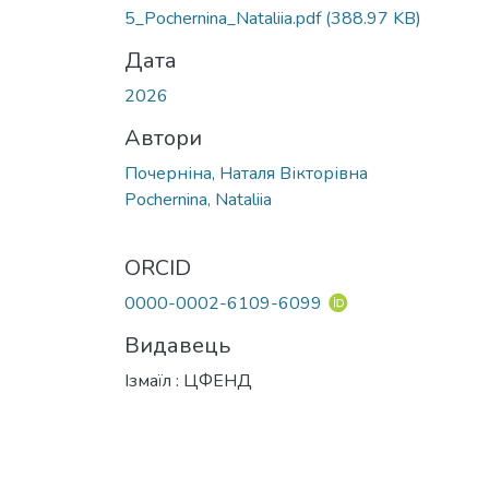
Вантажиться...
5_Pochernina_Nataliia.pdf
(388.97 KB)
Дата
2026
Автори
Почерніна, Наталя Вікторівна
Pochernina, Nataliia
ORCID
0000-0002-6109-6099
Видавець
Ізмаїл : ЦФЕНД