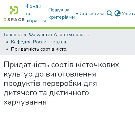
Фонди
Пошук за
та
Статистика
Увій
критеріями
зібрання
Головна
Факультет Агротехнологій та екології
Кафедра Рослинництва та садівництва ім. професора В.В. Калитки
Придатність сортів кісточкових культур до виготовлення продуктів переробки для дитячого та дієтичного харчування
Придатність сортів кісточкових
культур до виготовлення
продуктів переробки для
дитячого та дієтичного
харчування