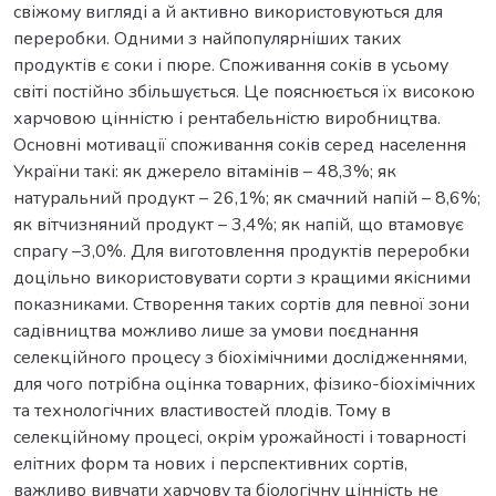
свіжому вигляді а й активно використовуються для
переробки. Одними з найпопулярніших таких
продуктів є соки і пюре. Споживання соків в усьому
світі постійно збільшується. Це пояснюється їх високою
харчовою цінністю і рентабельністю виробництва.
Основні мотивації споживання соків серед населення
України такі: як джерело вітамінів – 48,3%; як
натуральний продукт – 26,1%; як смачний напій – 8,6%;
як вітчизняний продукт – 3,4%; як напій, що втамовує
спрагу –3,0%. Для виготовлення продуктів переробки
доцільно використовувати сорти з кращими якісними
показниками. Створення таких сортів для певної зони
садівництва можливо лише за умови поєднання
селекційного процесу з біохімічними дослідженнями,
для чого потрібна оцінка товарних, фізико-біохімічних
та технологічних властивостей плодів. Тому в
селекційному процесі, окрім урожайності і товарності
елітних форм та нових і перспективних сортів,
важливо вивчати харчову та біологічну цінність не